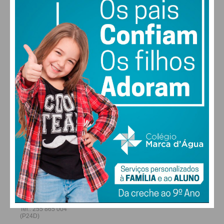
30
30
29
28
°
°
°
°
QUI
SEX
SÁB
DOM
ALTERAR
FARMACIAS DE SERVIÇO EM PAÇOS DE
FERREIRA