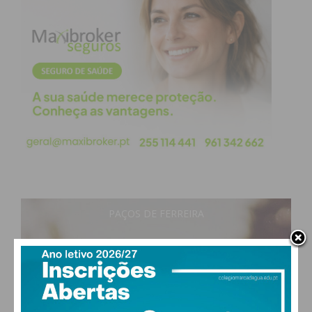
PAÇOS DE FERREIRA
22
°
clear sky
70% humidade
vento: 1m/s ONO
MAX 23 • MIN 22