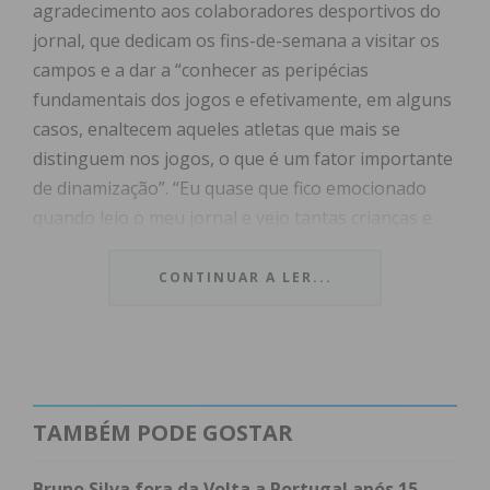
agradecimento aos colaboradores desportivos do
jornal, que dedicam os fins-de-semana a visitar os
campos e a dar a “conhecer as peripécias
fundamentais dos jogos e efetivamente, em alguns
casos, enaltecem aqueles atletas que mais se
distinguem nos jogos, o que é um fator importante
de dinamização”. “Eu quase que fico emocionado
quando leio o meu jornal e vejo tantas crianças e
tantas equipas de crianças aqui, a jogar, quando
aqui há uns anos eramos enxovalhados aqui pelos
CONTINUAR A LER...
“donos da bola” pelo concelho, por pretendermos
promover o desporto, não só o desporto nas
freguesias mas o desporto jovem nas freguesias”,
concluiu.
TAMBÉM PODE GOSTAR
Os prémios foram entregues a Adrian Butzke
(Melhor Marcador do Paços de Ferreira); Tiago
Bruno Silva fora da Volta a Portugal após 15