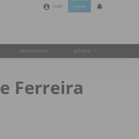
Login
Assinar
Nome de utilizador ou email
*
Senha
*
O
IMEDIATOTV
BÓNUS
Manter sessão
e Ferreira
INICIAR SESSÃO
Perdeu a sua senha?