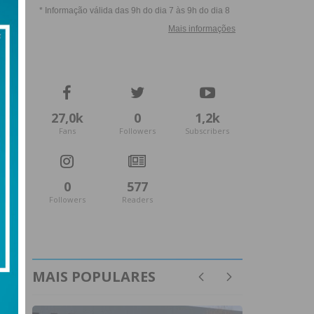
27,0k
0
1,2k
Fans
Followers
Subscribers
0
577
Followers
Readers
MAIS POPULARES