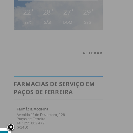
22
28
27
29
°
°
°
°
SEX
SÁB
DOM
SEG
ALTERAR
FARMACIAS DE SERVIÇO EM
PAÇOS DE FERREIRA