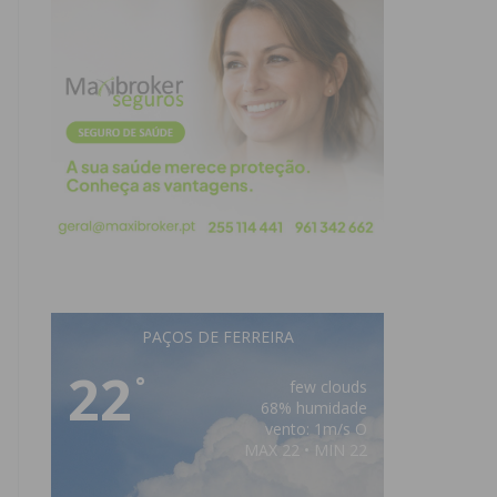
PAÇOS DE FERREIRA
22
°
few clouds
68% humidade
vento: 1m/s O
MAX 22 • MIN 22