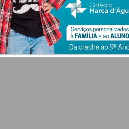
ia
Corrida ao futebol
Francisco Campos
e
português: capital
vence 1.ª etapa da
or
estrangeiro já entra
Volta a Portugal e
na Liga 3 e atrai
Rui Oliveira veste a
clubes
Camisola Amarela
7 DE AGOSTO 2026
6 DE AGOSTO 2026