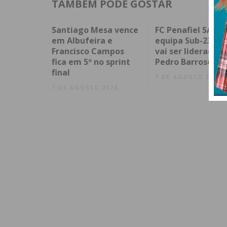
TAMBÉM PODE GOSTAR
Santiago Mesa vence
FC Penafiel SAD cr
em Albufeira e
equipa Sub-23 qu
Francisco Campos
vai ser liderada p
fica em 5º no sprint
Pedro Barroso
final
7 DE AGOSTO 2026
7 DE AGOSTO 2026