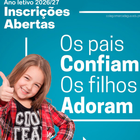
do com os
termos e condições