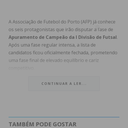
A Associação de Futebol do Porto (AFP) já conhece
os seis protagonistas que irão disputar a fase de
Apuramento de Campeão da I Divisão de Futsal
.
Após uma fase regular intensa, a lista de
candidatos ficou oficialmente fechada, prometendo
uma fase final de elevado equilíbrio e cariz
competitivo.
CONTINUAR A LER...
Índice
Os Candidatos ao Ceptro
O Caminho para a Divisão de Honra
Subscreva a newsletter do Imediato
Os Candidatos ao Ceptro
TAMBÉM PODE GOSTAR