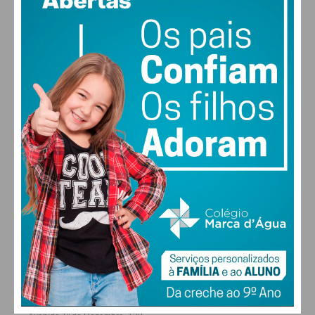
vento: 1m/s O
MAX 26 • MIN 26
Eu li e concordo com os
termos e
condições
30
28
28
29
°
°
°
°
SEX
SÁB
DOM
SEG
ALTERAR
FARMACIAS DE SERVIÇO EM PAÇOS DE
FERREIRA