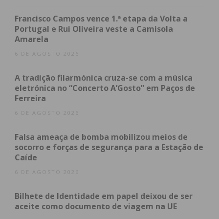
Francisco Campos vence 1.ª etapa da Volta a
Os cinco emblemas agora confirmados garantiram
Portugal e Rui Oliveira veste a Camisola
o passaporte para a etapa decisiva onde a margem
Amarela
de erro é inexistente. São eles:
6 DE AGOSTO 2026
AD Polenenses:
Um emblema histórico que
A tradição filarmónica cruza-se com a música
eletrónica no “Concerto A’Gosto” em Paços de
procura afirmar a sua consistência.
Ferreira
GDC Escolas de Modelos:
Reconhecido pela
6 DE AGOSTO 2026
sua forte base de apoio e organização.
FC Paços de Ferreira B:
A formação
Falsa ameaça de bomba mobilizou meios de
secundária dos “Castores” traz a irreverência
socorro e forças de segurança para a Estação de
e o talento da sua estrutura para o futsal
Caíde
distrital.
6 DE AGOSTO 2026
ADRC Valmesio:
Um conjunto que tem
demonstrado ser um “osso duro de roer” para
Bilhete de Identidade em papel deixou de ser
aceite como documento de viagem na UE
qualquer adversário.