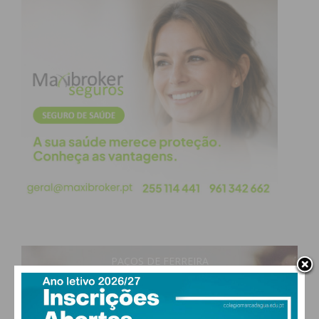
do futsal da AF Porto.
O calendário das próximas jornadas será sorteado
em breve pela AF Porto. Espera-se que os pavilhões
voltem a encher-se para apoiar as equipas locais
nesta reta final da temporada 2025/2026.
Subscreva a newsletter do
Imediato
Assine nossa newsletter por e-mail e
obtenha de forma regular a informação
atualizada.
PAÇOS DE FERREIRA
26
°
clear sky
59% humidade