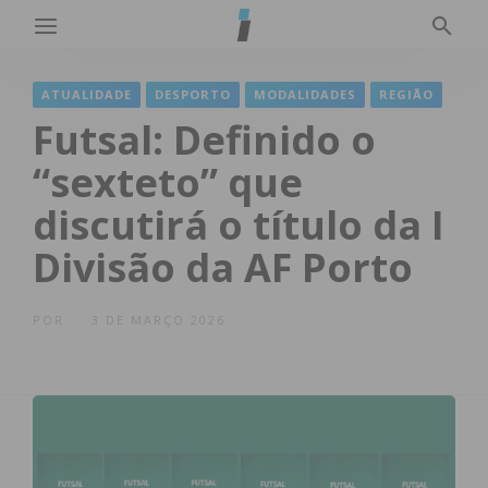
ATUALIDADE
DESPORTO
MODALIDADES
REGIÃO
Futsal: Definido o
“sexteto” que
discutirá o título da I
Divisão da AF Porto
POR
3 DE MARÇO 2026