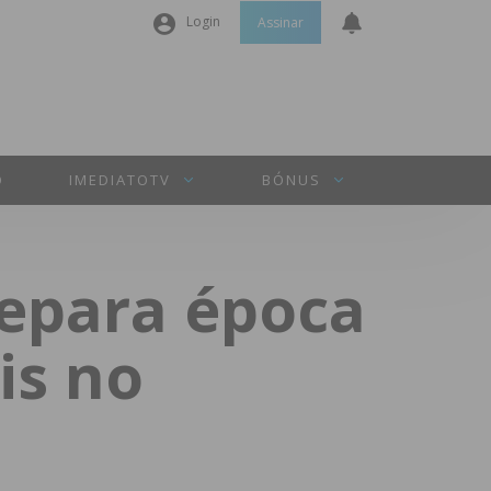
Login
Assinar
Nome de utilizador ou email
*
Senha
*
O
IMEDIATOTV
BÓNUS
Manter sessão
repara época
INICIAR SESSÃO
is no
Perdeu a sua senha?