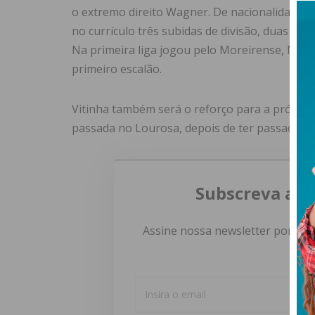
o extremo direito Wagner. De nacionalidade b
no currículo três subidas de divisão, duas pe
Na primeira liga jogou pelo Moreirense, Naci
primeiro escalão.
Vitinha também será o reforço para a próxima 
passada no Lourosa, depois de ter passado pe
Subscreva a n
Assine nossa newsletter por e-m