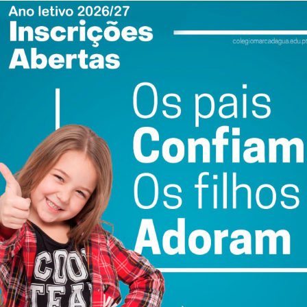
rasileira, Wagner reside em Portugal há vários anos e tem
lo Moreirense e uma pelo Paços de Ferreira há dois anos.
onal e Tondela e tem cerca de uma centena de jogos no
época. O lateral direito de 21 anos jogou na época
lo Espinho.
ewsletter do Imediato
ail e obtenha de forma regular a informação
atualizada.