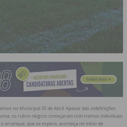
reinos no Municipal 25 de Abril. Apesar das indefinições
ndemia, os rubro-negros começaram com treinos individuais
 o arranque, que se espera, aconteça no início de