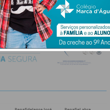
do com os
termos e condições
Penafidelense José
Penafiel abre