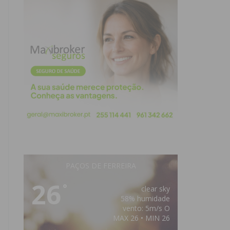
PAÇOS DE FERREIRA
26
°
clear sky
58% humidade
vento: 5m/s O
MAX 26 • MIN 26