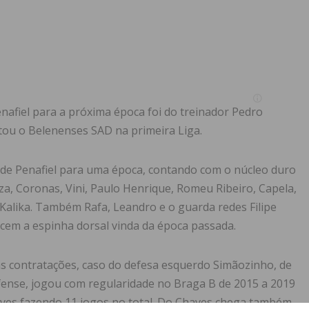
nafiel para a próxima época foi do treinador Pedro
ntou o Belenenses SAD na primeira Liga.
 de Penafiel para uma época, contando com o núcleo duro
iza, Coronas, Vini, Paulo Henrique, Romeu Ribeiro, Capela,
 Kalika. Também Rafa, Leandro e o guarda redes Filipe
ecem a espinha dorsal vinda da época passada.
vas contratações, caso do defesa esquerdo Simãozinho, de
ense, jogou com regularidade no Braga B de 2015 a 2019
aves fazendo 11 jogos no total. Do Chaves chega também