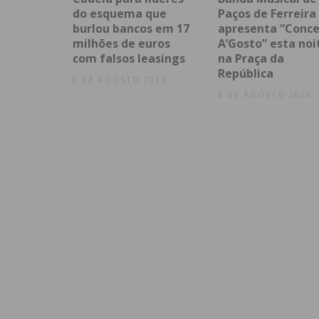
do esquema que
Paços de Ferreira
burlou bancos em 17
apresenta “Conce
milhões de euros
A’Gosto” esta noi
com falsos leasings
na Praça da
República
8 DE AGOSTO 2026
8 DE AGOSTO 2026