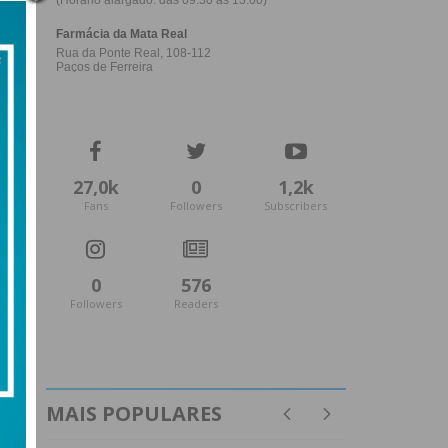
27,0k
0
1,2k
Fans
Followers
Subscribers
0
576
Followers
Readers
MAIS POPULARES