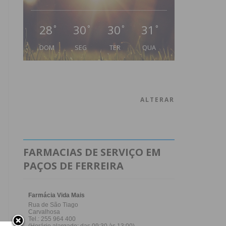
28
30
30
31
°
°
°
°
DOM
SEG
TER
QUA
ALTERAR
FARMACIAS DE SERVIÇO EM
PAÇOS DE FERREIRA