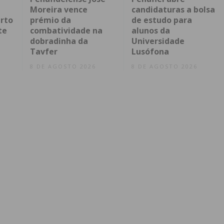
Moreira vence
candidaturas a bolsa
rto
prémio da
de estudo para
te
combatividade na
alunos da
dobradinha da
Universidade
Tavfer
Lusófona
8 DE AGOSTO 2026
8 DE AGOSTO 2026