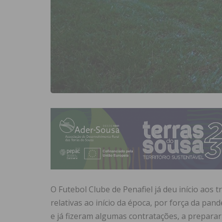
O Futebol Clube de Penafiel já deu início aos t
relativas ao início da época, por força da pa
e já fizeram algumas contratações, a preparar