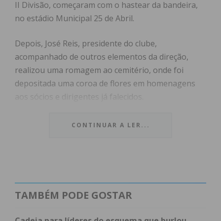
II Divisão, começaram com o hastear da bandeira,
no estádio Municipal 25 de Abril.
Depois, José Reis, presidente do clube,
acompanhado de outros elementos da direção,
realizou uma romagem ao cemitério, onde foi
depositada uma coroa de flores em homenagens
aos sócios e dirigentes já falecidos.
CONTINUAR A LER...
Subscreva a newsletter do
Imediato
TAMBÉM PODE GOSTAR
Assine nossa newsletter por e-mail e
Cadeia para líderes do esquema que burlou