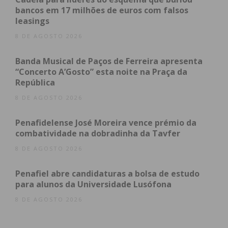
obtenha de forma regular a informação
bancos em 17 milhões de euros com falsos
atualizada.
leasings
8 DE AGOSTO 2026
Banda Musical de Paços de Ferreira apresenta
“Concerto A’Gosto” esta noite na Praça da
Eu li e concordo com os
termos e
República
condições
8 DE AGOSTO 2026
Penafidelense José Moreira vence prémio da
combatividade na dobradinha da Tavfer
8 DE AGOSTO 2026
Penafiel abre candidaturas a bolsa de estudo
para alunos da Universidade Lusófona
8 DE AGOSTO 2026