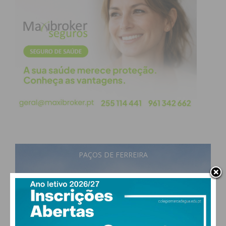
PAÇOS DE FERREIRA
21
°
scattered clouds
83% humidade
vento: 1m/s ONO
MAX 21 • MIN 21