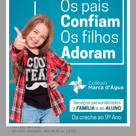
21
26
28
30
°
°
°
°
SÁB
DOM
SEG
TER
ALTERAR
FARMACIAS DE SERVIÇO EM PAÇOS DE
FERREIRA