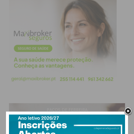
PAÇOS DE FERREIRA
17
°
clear sky
86% humidade