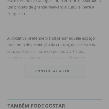
Porto, Francisco Mangas, num encontro dedicado a
um projeto de grande relevância cultural para a
freguesia.
A iniciativa pretende transformar aquele espaço
num polo de promoção da cultura, das artes e da
criação literária, abrindo portas a artistas,
escritores e agentes culturais, e afirmando
Meixomil como um território comprometido com a
valorização do património e do talento.
CONTINUAR A LER...
Para Valentim Sousa, o autraca de freguesia, este é
“um passo muito importante para a freguesia”,
sublinhando que a Casa do Artista poderá ser um
local de encontro, de partilha de conhecimento e de
TAMBÉM PODE GOSTAR