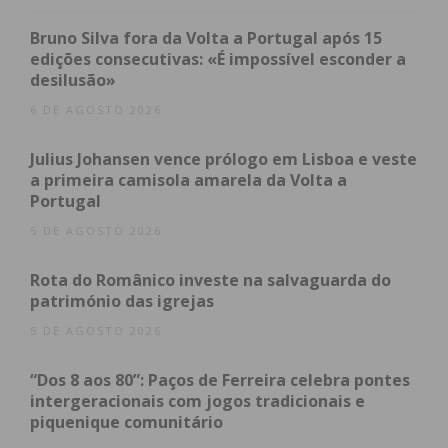
dinamização cultural, envolvendo a comunidade e
projetando Meixomil para além das suas fronteiras.
Bruno Silva fora da Volta a Portugal após 15
edições consecutivas: «É impossível esconder a
desilusão»
O diálogo agora iniciado entre a Junta de Freguesia
e a Associação dos Jornalistas e Homens de Letras
6 DE AGOSTO 2026
do Porto deverá prosseguir, com vista à
Julius Johansen vence prólogo em Lisboa e veste
concretização deste projeto que promete dar nova
a primeira camisola amarela da Volta a
vida à Casa das Boucinhas e reforçar a identidade
Portugal
cultural da freguesia.
5 DE AGOSTO 2026
Rota do Românico investe na salvaguarda do
património das igrejas
Subscreva a newsletter do
5 DE AGOSTO 2026
Imediato
“Dos 8 aos 80”: Paços de Ferreira celebra pontes
Assine nossa newsletter por e-mail e
intergeracionais com jogos tradicionais e
obtenha de forma regular a informação
piquenique comunitário