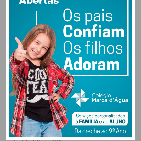
vento: 1m/s ESE
MAX 17 • MIN 17
30
30
30
28
°
°
°
°
QUI
SEX
SÁB
DOM
ALTERAR
FARMACIAS DE SERVIÇO EM PAÇOS DE
FERREIRA