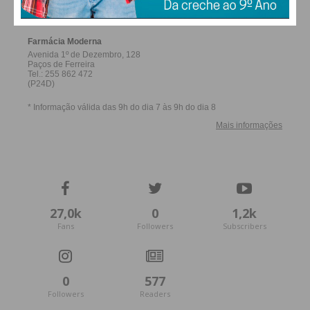
FERREIRA
27,0k
0
1,2k
Fans
Followers
Subscribers
0
577
Followers
Readers