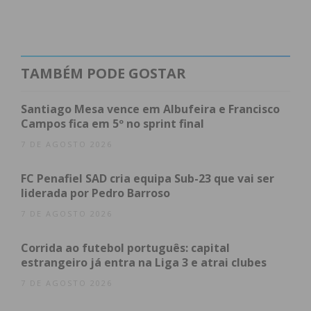
Segundo a ANNP, a
iniciativa
em Freamunde vai
acontecer entre as 15h e as 17h. Este evento faz
parte de uma série de encontros, que vão passar
novamente pela região a 25 de junho, com a
TAMBÉM PODE GOSTAR
realização do sexto encontro nas piscinas de
Felgueiras.
Santiago Mesa vence em Albufeira e Francisco
Campos fica em 5º no sprint final
7 DE AGOSTO 2026
Subscreva a newsletter do
FC Penafiel SAD cria equipa Sub-23 que vai ser
Imediato
liderada por Pedro Barroso
7 DE AGOSTO 2026
Assine nossa newsletter por e-mail e
obtenha de forma regular a informação
Corrida ao futebol português: capital
estrangeiro já entra na Liga 3 e atrai clubes
atualizada.
7 DE AGOSTO 2026