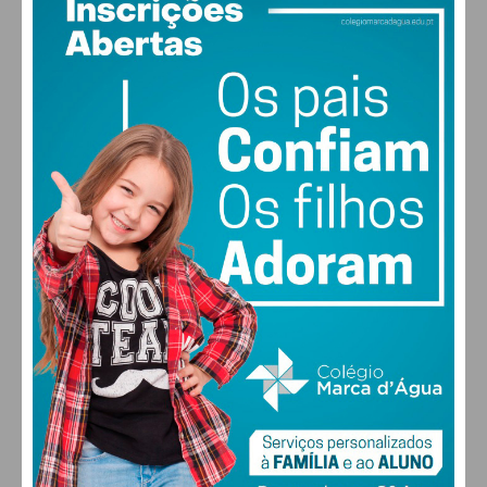
27
°
scattered clouds
51% humidade
vento: 4m/s O
MAX 27 • MIN 27
25
27
28
29
°
°
°
°
SEX
SÁB
DOM
SEG
ALTERAR
FARMACIAS DE SERVIÇO EM PAÇOS DE