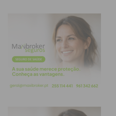
o guarda-redes a nova defesa para canto. Na
sequência desse lance, a bola chegou a passear
sobre a linha de golo, com Vitinha a empurrar e a
defesa do Baião a cortar em cima da linha. Bruno
ainda acertou no poste, num lance que acabou por
simbolizar a falta de eficácia e a resistência
defensiva do líder.
No final, o nulo foi celebrado por adeptos e equipa
técnica do Baião, enquanto o Freamunde saiu do
relvado com a sensação clara de ter sido a equipa
que mais fez para vencer.
Destaque
Nesta jornada, nota ainda para o Citania de
Sanfins, que conquistou três pontos importantes
fora de portas ao vencer no terreno do Sobrado