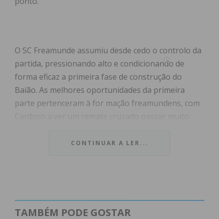
ponto.
O SC Freamunde assumiu desde cedo o controlo da
partida, pressionando alto e condicionando de
forma eficaz a primeira fase de construção do
Baião. As melhores oportunidades da primeira
parte pertenceram à for mação freamundens, com
Cardoso a ver um remate cruzado passar muito
perto do poste, Bruno a finalizar ao lado e Vitinha a
obrigar o guarda-redes da casa a uma defesa de
CONTINUAR A LER...
elevado grau de dificuldade.
O Baião, apesar de ocupar o primeiro lugar da
tabela, mostrou pouco caudal ofensivo e
raramente conseguiu incomodar a baliza defendida
TAMBÉM PODE GOSTAR