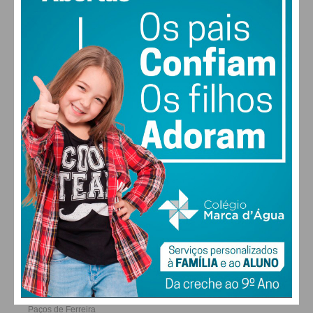
Leões de Seroa 3 – Sequeirô 1
Frazão 0 – Tirsense “B” 2
Carvalhosa, 1 – Ferreira, 1
22
29
30
27
°
°
°
°
Paço de Sousa 1 – 1.º de Maio de Figueiró 1
QUI
SEX
SÁB
DOM
Refojos 2 – Codessos 2
Sérgio Meireles
ALTERAR
FARMACIAS DE SERVIÇO EM PAÇOS DE
FERREIRA