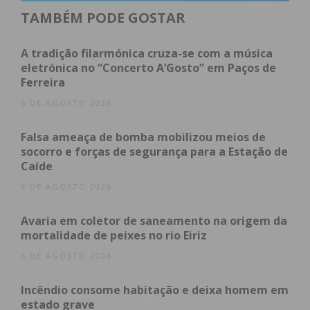
TAMBÉM PODE GOSTAR
Subscreva a newsletter do
A tradição filarmónica cruza-se com a música
eletrónica no “Concerto A’Gosto” em Paços de
Imediato
Ferreira
6 DE AGOSTO 2026
Assine nossa newsletter por e-mail e
obtenha de forma regular a informação
Falsa ameaça de bomba mobilizou meios de
atualizada.
socorro e forças de segurança para a Estação de
Caíde
6 DE AGOSTO 2026
Avaria em coletor de saneamento na origem da
mortalidade de peixes no rio Eiriz
Eu li e concordo com os
termos e
condições
6 DE AGOSTO 2026
Incêndio consome habitação e deixa homem em
estado grave