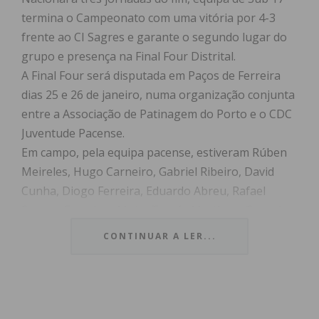
termina o Campeonato com uma vitória por 4-3
frente ao CI Sagres e garante o segundo lugar do
grupo e presença na Final Four Distrital.
A Final Four será disputada em Paços de Ferreira
dias 25 e 26 de janeiro, numa organização conjunta
entre a Associação de Patinagem do Porto e o CDC
Juventude Pacense.
Em campo, pela equipa pacense, estiveram Rúben
Meireles, Hugo Carneiro, Gabriel Ribeiro, David
Cunha, Diogo Ferreira, Eduardo Abreu, Rafael
Santos, Francisco Mota, Tomás Martins e Gonçalo
Ribeiro, orientados pelos seccionistas – Manuel
CONTINUAR A LER...
Ribeiro, Andreia Oliveira e Hugo Leal.