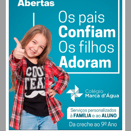
49% humidade
vento: 2m/s O
MAX 26 • MIN 24
24
29
30
27
°
°
°
°
QUI
SEX
SÁB
DOM
ALTERAR
FARMACIAS DE SERVIÇO EM PAÇOS DE
FERREIRA