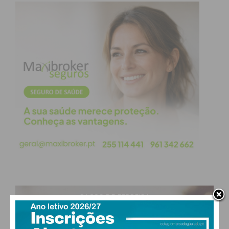
PAÇOS DE FERREIRA
26
°
clear sky