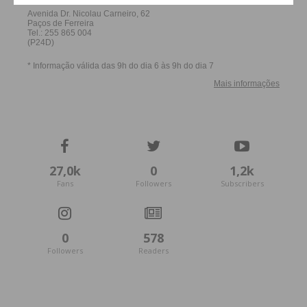
27,0k
0
1,2k
Fans
Followers
Subscribers
0
578
Followers
Readers