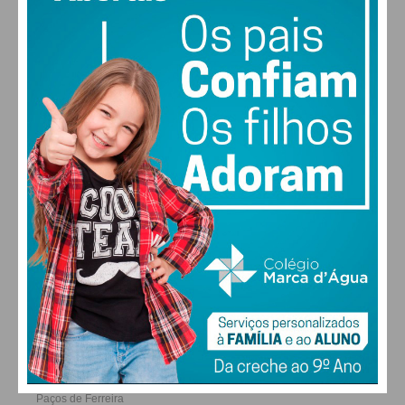
31
30
29
27
°
°
°
°
QUI
SEX
SÁB
DOM
ALTERAR
FARMACIAS DE SERVIÇO EM PAÇOS DE
FERREIRA