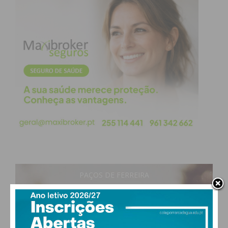
Eu li e concordo com os
termos e
condições
PAÇOS DE FERREIRA
31
°
clear sky
47% humidade
vento: 5m/s O
MAX 31 • MIN 30