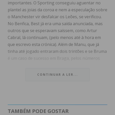
importantes. O Sporting conseguiu aguentar no
plantel as joias da coroa e nem a especulação sobre
o Manchester vir desfalcar os Leões, se verificou.
No Benfica, Best já era uma saída anunciada, mas
outros que se esperavam saíssem, como Artur
Cabral, lá continuam, (pelo menos até à hora em
que escrevo esta crónica). Além de Manu, que já
tinha até jogado entraram dois trintões e se Bruma
é um caso de sucesso em Braga, pelos números
que evidencia, já Andrea Belotti vem de pouca
utilização no Como de Itália. Nos dias que restam
CONTINUAR A LER...
noutros mercados, é provável que vá haver ainda
mexidas, até porque neste momento o Benfica tem
avançados a mais. Deixei para o fim o exemplo do
F.C. Porto. Neste caso a avaliação vai em duas
direções. A primeira na entrada de verbas
TAMBÉM PODE GOSTAR
importantes num momento muito necessitado e