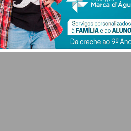
arranca em Penafiel
equipa Sub-23 que
s
com recinto
vai ser liderada por
nt
renovado e presença
Pedro Barroso
do Ministro da
7 DE AGOSTO 2026
Agricultura
7 DE AGOSTO 2026