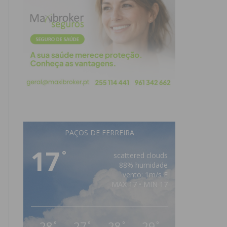
PAÇOS DE FERREIRA
17
°
scattered clouds
88% humidade
vento: 1m/s E
MAX 17 • MIN 17
28
27
28
29
°
°
°
°