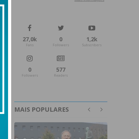
27,0k
0
1,2k
Fans
Followers
Subscribers
0
577
Followers
Readers
MAIS POPULARES