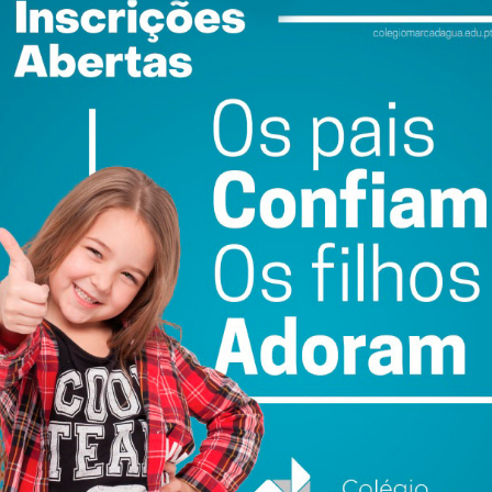
do com os
termos e condições
ence
AGRIVAL 2026
FC Penafiel SAD cria