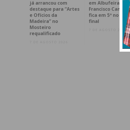
já arrancou com
em Albufeira e
destaque para “Artes
Francisco Campo
e Ofícios da
fica em 5º no spri
Madeira” no
final
Mosteiro
7 DE AGOSTO 2026
requalificado
7 DE AGOSTO 2026