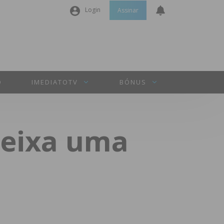
Login
Assinar
Nome de utilizador ou email
*
Senha
*
O
IMEDIATOTV
BÓNUS
Manter sessão
deixa uma
INICIAR SESSÃO
Perdeu a sua senha?