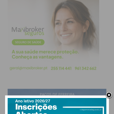
coches.
Subscreva a newsletter do
Imediato
Assine nossa newsletter por e-mail e
obtenha de forma regular a informação
atualizada.
PAÇOS DE FERREIRA
21
°
scattered clouds
82% humidade
Eu li e concordo com os
termos e