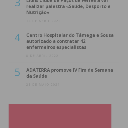
3
Lions Clube de Paços de Ferreira vai
realizar palestra «Saúde, Desporto e
Nutrição»
14 DE ABRIL 2022
4
Centro Hospitalar do Tâmega e Sousa
autorizado a contratar 42
enfermeiros especialistas
8 DE ABRIL 2022
5
ADATERRA promove IV Fim de Semana
da Saúde
21 DE MAIO 2021