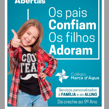
vento: 1m/s ONO
condições
MAX 21 • MIN 21
21
26
28
30
°
°
°
°
SÁB
DOM
SEG
TER
ALTERAR
FARMACIAS DE SERVIÇO EM PAÇOS DE
FERREIRA