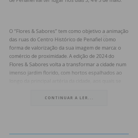
de Penafiel vai ter lugar nos dias 3, 4 e 5 de maio.
O “Flores & Sabores” tem como objetivo a animação
das ruas do Centro Histórico de Penafiel como
forma de valorização da sua imagem de marca: o
comércio de proximidade. A edição de 2024 do
Flores & Sabores volta a transformar a cidade num
imenso jardim florido, com hortos espalhados ao
longo da principal artéria da cidade, aos quais se
juntam os Doces Tradicionais, a Mostra de
Artesanato, a Exposição de Carros Antigos dos
CONTINUAR A LER...
Bombeiros pertencentes às três corporações do
concelho, a Exposição de Motorizadas Clássicas e,
nos dias 4 e 5 de maio, a Exposição de Bonsai nos
jardins da Biblioteca Municipal. Haverá muita cor