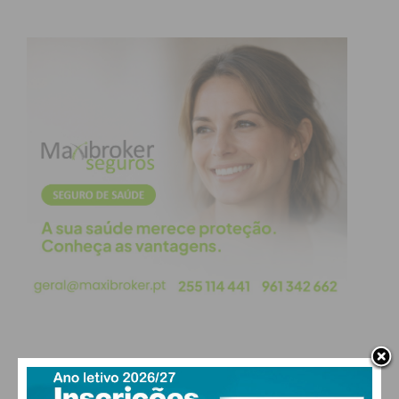
estar”. Sempre que se justifique, informações do
género poderão ser partilhados fora dos dias
previstos no programa.
“Penafiel é História em 30 segundos” é mais uma
das rubricas que vai ser recuperada durante este
confinamento. Todas as quartas-feiras às 15h00,
pequenos vídeos vão dar a conhecer algumas
curiosidades acerca de jardins e edifícios
emblemáticos da cidade. Além desta, a rubrica
“(re)Descubra Penafiel” convida-o a viajar por todo
o Concelho à descoberta das maravilhas de
Penafiel. Às sextas-feiras, por volta das 21h00.
Aos domingos, pelas 15h00, os seguidores do
facebook da
autarquia
, vão ser desafiados a
PAÇOS DE FERREIRA
responder ao “Quiz Penafiel” e assim pôr à prova