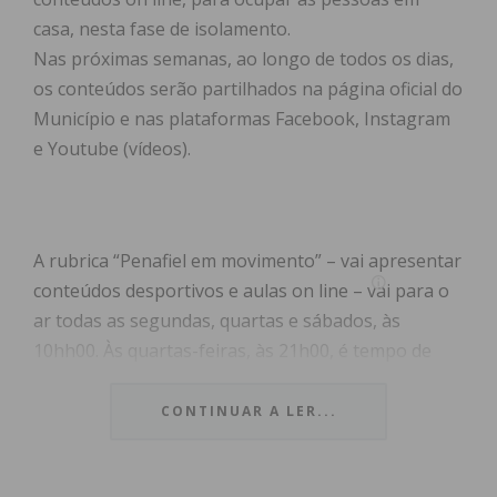
casa, nesta fase de isolamento.
Nas próximas semanas, ao longo de todos os dias,
os conteúdos serão partilhados na página oficial do
Município e nas plataformas Facebook, Instagram
e Youtube (vídeos).
A rubrica “Penafiel em movimento” – vai apresentar
conteúdos desportivos e aulas on line – vai para o
ar todas as segundas, quartas e sábados, às
10hh00. Às quartas-feiras, às 21h00, é tempo de
conhecermos um pouco mais o Museu Municipal,
com uma visita guiada pelo património do
CONTINUAR A LER...
concelho, na rubrica “Descubra o Museu de
Penafiel”. Os seguidores poderão acompanhar