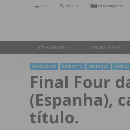
Menu
Pesquisar
Edição Impressa
ATUALIDADE
AUTÁRQUICAS
ATUALIDADE
DESPORTO
DESTAQUE
MODALI
Final Four d
(Espanha), 
título.