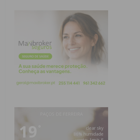
PAÇOS DE FERREIRA
19
°
clear sky
86% humidade
vento: 1m/s E