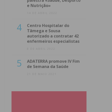
palestra «Saúde, Desporto
e Nutrição»
14 DE ABRIL 2022
4
Centro Hospitalar do
Tâmega e Sousa
autorizado a contratar 42
enfermeiros especialistas
8 DE ABRIL 2022
5
ADATERRA promove IV Fim
de Semana da Saúde
21 DE MAIO 2021