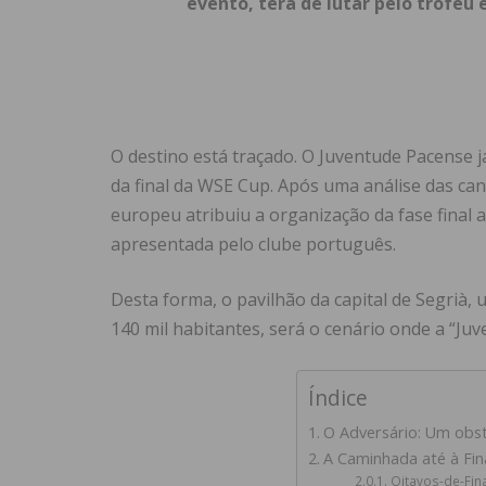
evento, terá de lutar pelo troféu e
O destino está traçado. O Juventude Pacense j
da final da WSE Cup. Após uma análise das ca
europeu atribuiu a organização da fase final a
apresentada pelo clube português.
Desta forma, o pavilhão da capital de Segrià,
140 mil habitantes, será o cenário onde a “Juv
Índice
O Adversário: Um obst
A Caminhada até à Fina
Oitavos-de-Fina