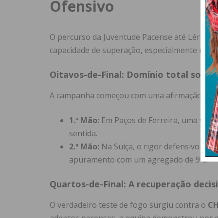
Ofensivo
O percurso da Juventude Pacense até Lérida f
capacidade de superação, especialmente nos
Oitavos-de-Final: Domínio total sobre 
A campanha começou com uma afirmação cate
1.ª Mão:
Em Paços de Ferreira, uma vitór
sentida.
2.ª Mão:
Na Suíça, o rigor defensivo im
apuramento com um agregado de 9-3.
Quartos-de-Final: A recuperação decis
O verdadeiro teste de fogo surgiu contra o
CH