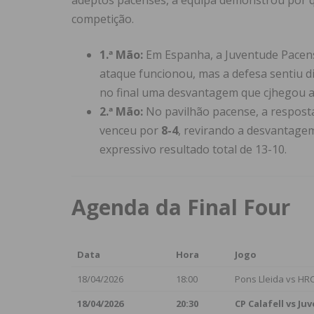
adeptos pacenses, a equipa demonstrou por q
competição.
1.ª Mão:
Em Espanha, a Juventude Pacen
ataque funcionou, mas a defesa sentiu di
no final uma desvantagem que cjhegou a
2.ª Mão:
No pavilhão pacense, a resposta
venceu por
8-4
, revirando a desvantage
expressivo resultado total de 13-10.
Agenda da Final Four
Data
Hora
Jogo
18/04/2026
18:00
Pons Lleida vs H
18/04/2026
20:30
CP Calafell vs J