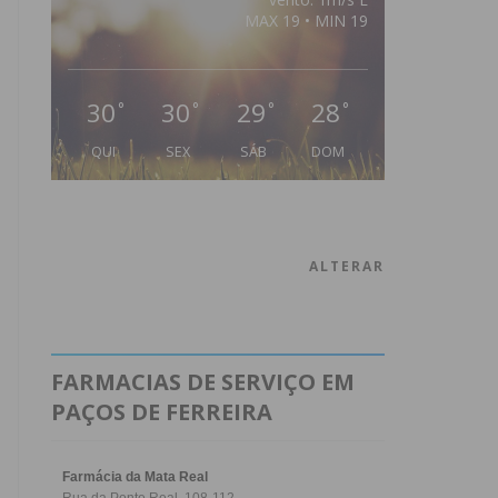
MAX 19 • MIN 19
30
30
29
28
°
°
°
°
QUI
SEX
SÁB
DOM
ALTERAR
FARMACIAS DE SERVIÇO EM
PAÇOS DE FERREIRA