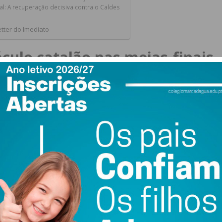
al: A recuperação decisiva contra o Caldes
tter do Imediato
culo catalão nas meias-finais
ente do Juventude Pacense na semifinal, agendada para o
sta fase após eliminar o HC Braga nos quartos-de-final, num
e decidiu por apenas um golo de diferença no conjunto
da
enfrentarão os italianos do
HRC Monza
, o que
e para o fim de semana de todas as decisões.
 Four: Resiliência e Poder