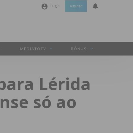
Login
Assinar
Nome de utilizador ou email
*
Senha
*
O
IMEDIATOTV
BÓNUS
Manter sessão
para Lérida
INICIAR SESSÃO
nse só ao
Perdeu a sua senha?