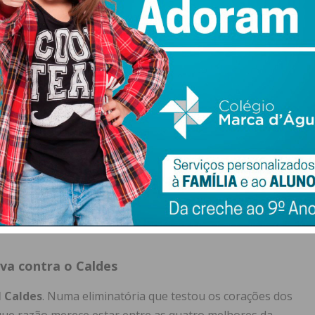
oi marcado por exibições consistentes e uma boa
 momentos de maior pressão.
os suíços
górica frente ao
RHC Diessbach
.
ia folgada por
8-3
deixou a eliminatória praticamente
perou, com um triunfo seguro por
0-1
, selando o
iva contra o Caldes
 Caldes
. Numa eliminatória que testou os corações dos