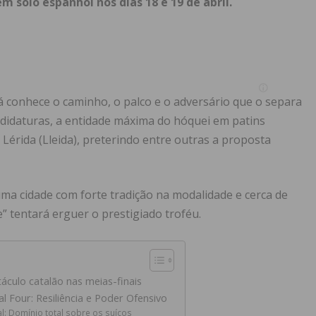
m solo espanhol nos dias 18 e 19 de abril.
á conhece o caminho, o palco e o adversário que o separa
ndidaturas, a entidade máxima do hóquei em patins
 Lérida (Lleida), preterindo entre outras a proposta
 uma cidade com forte tradição na modalidade e cerca de
e” tentará erguer o prestigiado troféu.
áculo catalão nas meias-finais
l Four: Resiliência e Poder Ofensivo
l: Domínio total sobre os suíços