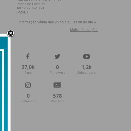
27,0k
0
1,2k
Fans
Followers
Subscribers
0
578
Followers
Readers