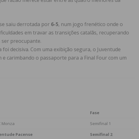
ue razão merece estar entre as quatro melhores da
se saiu derrotada por
6-5
, num jogo frenético onde o
ficuldades em travar as transições catalãs, recuperando
 ser preocupante.
 foi decisiva. Com uma exibição segura, o Juventude
m e carimbando o passaporte para a Final Four com um
Fase
RC Monza
Semifinal 1
uventude Pacense
Semifinal 2