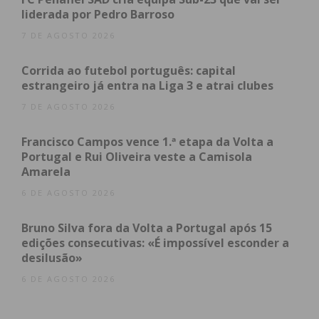
08/10 15h30
liderada por Pedro Barroso
08/10 15h30
I Divisão Série 4 – Jornada 3
7 DE AGOSTO 2026
Casa
Resultado
Corrida ao futebol português: capital
Visitante
estrangeiro já entra na Liga 3 e atrai clubes
08/10 15h30
7 DE AGOSTO 2026
08/10 15h30
II Divisão Série 2 – Jornada 4
Francisco Campos vence 1.ª etapa da Volta a
Casa
Portugal e Rui Oliveira veste a Camisola
Resultado
Amarela
Visitante
08/10 15h30
6 DE AGOSTO 2026
08/10 15h30
II Divisão Série 3 – Jornada 4
Bruno Silva fora da Volta a Portugal após 15
Casa
edições consecutivas: «É impossível esconder a
Resultado
desilusão»
Visitante
07/10 15h30
6 DE AGOSTO 2026
07/10 15h30
07/10 15h30