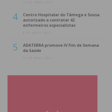
08/10 15h30
AD Lustosa
14 DE ABRIL 2022
4
Centro Hospitalar do Tâmega e Sousa
autorizado a contratar 42
enfermeiros especialistas
S. Vicente
8 DE ABRIL 2022
Irivo
5
ADATERRA promove IV Fim de Semana
08/10 15h30
GRD Rans
da Saúde
FC
21 DE MAIO 2021
Nespereira
II Divisão Série 2 – Jornada 4
Casa
Resultado
Visitante