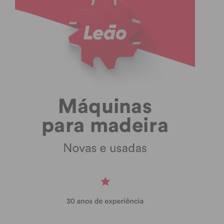
08/10 15h30
Leões da Seroa
Leões
Valboenses
08/10 15h30
ADC
GD Covelo
Frazão
II Divisão Série 3 – Jornada 4