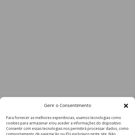
Casa
Resultado
Visitante
07/10 15h30
Airães FC
Raimonda
07/10 15h30
FC
SC
Lagares B
Freamunde
Gerir o Consentimento
Para fornecer as melhores experiências, usamos tecnologias como
Campo Lírio
07/10 15h30
cookies para armazenar e/ou aceder a informações do dispositivo.
Consentir com essas tecnologias nos permitirá processar dados, como
comportamento de navegação ou IDs exclusivos neste site. Não