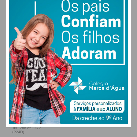
08/10 15h30
29
27
28
29
°
°
°
°
AJM
FC
SEX
SÁB
DOM
SEG
Lamoso
Termas São
Vicente 2020
ALTERAR
SC Rio de
08/10 15h30
Crestuma
Moinhos
FARMACIAS DE SERVIÇO EM PAÇOS DE
FERREIRA
I Divisão Série 1 – Jornada 4