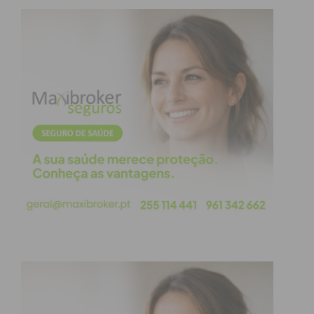
08/10 15h30
II Divisão Série 4 – Jornada 3
Casa
Resultado
Visitante
07/10 15h30
08/10 15h30
08/10 15h30
08/10 15h30
08/10 15h30
Subscreva a newsletter do Imediato
Divisão de Elite Série 2 – Jornada
6
Casa
Resultado
Visitante
Águias de Eiriz
08/10 15h30
CD Sobrado