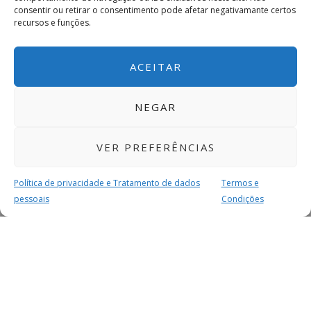
consentir ou retirar o consentimento pode afetar negativamante certos
recursos e funções.
Codessos
ACEITAR
08/10 15h30
ADC Lodares
NEGAR
VER PREFERÊNCIAS
GDC Ferreira
Política de privacidade e Tratamento de dados
Termos e
pessoais
Condições
II Divisão Série 4 – Jornada 3
MAIS PARA SI
Casa
Resultado
Visitante