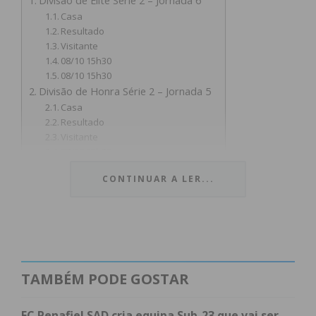
Divisão de Elite Série 2 – Jornada 6
Casa
Resultado
Visitante
08/10 15h30
08/10 15h30
Divisão de Honra Série 2 – Jornada 5
Casa
Resultado
Visitante
08/10 15h30
08/10 15h30
CONTINUAR A LER...
I Divisão Série 1 – Jornada 4
Casa
Resultado
Visitante
08/10 15h30
I Divisão Série 3 – Jornada 3
Casa
TAMBÉM PODE GOSTAR
Resultado
Visitante
FC Penafiel SAD cria equipa Sub-23 que vai ser