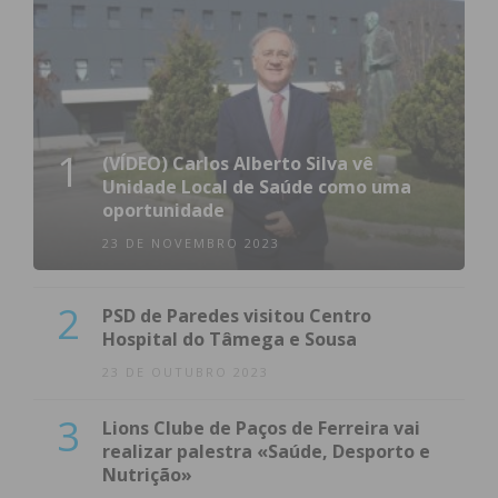
FC Boelhe
08/10 15h30
1º Maio Figueiró
1
(VÍDEO) Carlos Alberto Silva vê
Unidade Local de Saúde como uma
oportunidade
23 DE NOVEMBRO 2023
CCD Sobrosa
2
PSD de Paredes visitou Centro
Hospital do Tâmega e Sousa
I Divisão Série 4 – Jornada 3
23 DE OUTUBRO 2023
3
Lions Clube de Paços de Ferreira vai
Casa
Resultado
Visitante
realizar palestra «Saúde, Desporto e
Nutrição»