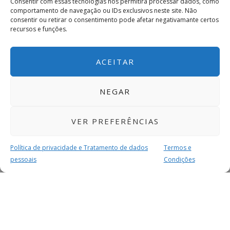
Consentir com essas tecnologias nos permitirá processar dados, como
comportamento de navegação ou IDs exclusivos neste site. Não
consentir ou retirar o consentimento pode afetar negativamante certos
recursos e funções.
ACEITAR
NEGAR
VER PREFERÊNCIAS
Política de privacidade e Tratamento de dados
Termos e
pessoais
Condições
MAIS PARA SI