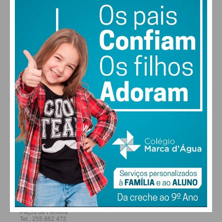
29
27
28
29
°
°
°
°
SEX
SÁB
DOM
SEG
ALTERAR
FARMACIAS DE SERVIÇO EM PAÇOS DE
FERREIRA