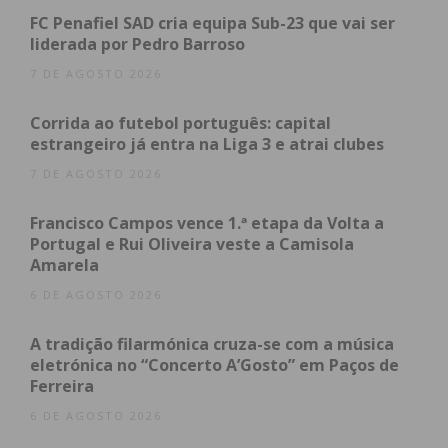
em termos de transmissão de valores e inspiração;
FC Penafiel SAD cria equipa Sub-23 que vai ser
liderada por Pedro Barroso
o sexismo, até que ponto as mulheres estão
dispostas a ir para conseguir a igualdade; a
7 DE AGOSTO 2026
importância da mentira, até que ponto ela é ou não
Corrida ao futebol português: capital
necessária, útil e justificável.
estrangeiro já entra na Liga 3 e atrai clubes
É um filme onde a narrativa prevalece, tentando o
7 DE AGOSTO 2026
equilíbrio entre uma narrativa de estilo mais
comercial e um estilo visual mais independente.
Francisco Campos vence 1.ª etapa da Volta a
Portugal e Rui Oliveira veste a Camisola
Com argumento e realização de Luís Diogo, esta é a
Amarela
sua quarta longa-metragem como realizador, num
6 DE AGOSTO 2026
percurso marcado por prémios em festivais de cinema
em todos os continentes. A presente distinção no
A tradição filarmónica cruza-se com a música
eletrónica no “Concerto A’Gosto” em Paços de
Fantasporto, é o 78º prémio atribuído aos filmes
Ferreira
realizador por Luís Diogo.
6 DE AGOSTO 2026