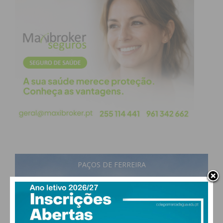
PAÇOS DE FERREIRA
30
°
scattered clouds
47% humidade
vento: 5m/s O
MAX 30 • MIN 29