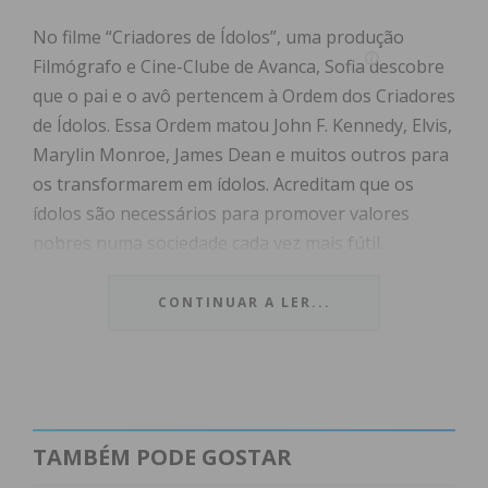
No filme “Criadores de Ídolos”, uma produção
Filmógrafo e Cine-Clube de Avanca, Sofia descobre
que o pai e o avô pertencem à Ordem dos Criadores
de Ídolos. Essa Ordem matou John F. Kennedy, Elvis,
Marylin Monroe, James Dean e muitos outros para
os transformarem em ídolos. Acreditam que os
ídolos são necessários para promover valores
nobres numa sociedade cada vez mais fútil.
Se Sofia quer ser a primeira mulher a integrar a
Ordem, deverá planear a morte de uma celebridade
CONTINUAR A LER...
e transformá-la num ídolo.
Criadores de Ídolos é um thriller, com suspense e
drama, assente numa premissa fantástica,
apresentada de forma naturalista e credível.
O filme explora três temáticas que se entrelaçam,
TAMBÉM PODE GOSTAR
que são a importância dos ídolos para a sociedade,