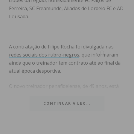
clubes da região, nomeadamente FC Paços de
Ferreira, SC Freamunde, Aliados de Lordelo FC e AD
Lousada.
A contratação de Filipe Rocha foi divulgada nas
redes sociais dos rubro-negros
, que informaram
ainda que o treinador tem contrato até ao final da
atual época desportiva.
O novo treinador penafidelense, de 49 anos, está
de volta à II Liga após ter deixado o Covilhã já no
decorrer da presente temporada com apenas
CONTINUAR A LER...
quatro jogos no lugar, por alegados motivos
pessoais. Filipe Rocha conta passagens como
técnico por Feirense, FC Paços de Ferreira, sub-23