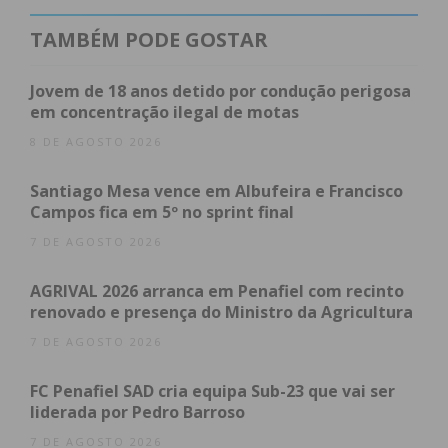
do Aves, União da Madeira, Freamunde, Naval,
Espinho, Aliados de Lordelo, Paredes, Fiães e
TAMBÉM PODE GOSTAR
Lousada.
Jovem de 18 anos detido por condução perigosa
Filipe Rocha sucede a Pedro Ribeiro, cujo
contrato
em concentração ilegal de motas
foi rescindido por acordo mútuo
após a soma de
8 DE AGOSTO 2026
três derrotas consecutivas: contra o Sporting para
a Taça de Portugal e para o campeonato com o
Santiago Mesa vence em Albufeira e Francisco
Campos fica em 5º no sprint final
Feirense (2-1) e o F. C. Porto B (3-1). Com 23 pontos,
resultante de nove vitórias, cinco empates e cinco
7 DE AGOSTO 2026
derrotas, o clube ocupa a oitava posição.
AGRIVAL 2026 arranca em Penafiel com recinto
renovado e presença do Ministro da Agricultura
7 DE AGOSTO 2026
Subscreva a newsletter do
Imediato
FC Penafiel SAD cria equipa Sub-23 que vai ser
liderada por Pedro Barroso
7 DE AGOSTO 2026
Assine nossa newsletter por e-mail e