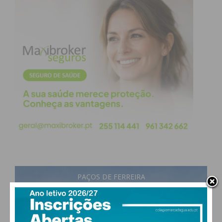
PAÇOS DE FERREIRA
24
°
few clouds
65% humidade
vento: 1m/s SO