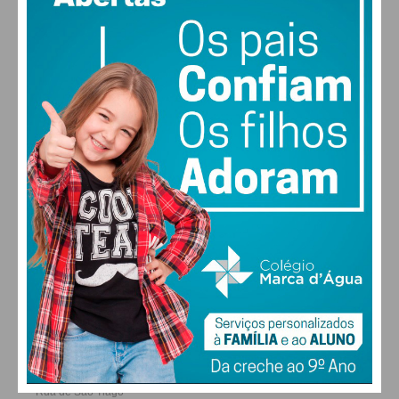
MAX 25 • MIN 24
28
27
28
30
°
°
°
°
SÁB
DOM
SEG
TER
ALTERAR
FARMACIAS DE SERVIÇO EM PAÇOS DE
FERREIRA