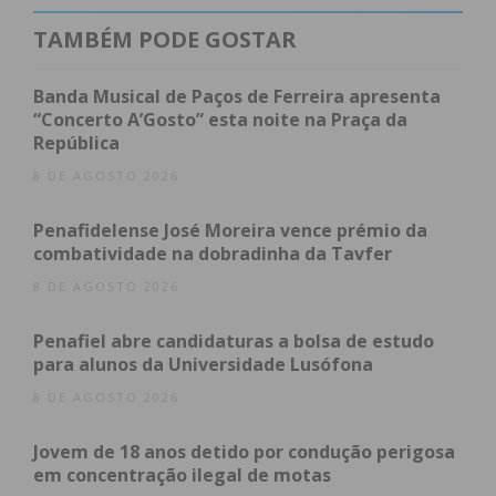
2022/23.
TAMBÉM PODE GOSTAR
Banda Musical de Paços de Ferreira apresenta
“Concerto A’Gosto” esta noite na Praça da
República
8 DE AGOSTO 2026
Subscreva a newsletter do
Penafidelense José Moreira vence prémio da
Imediato
combatividade na dobradinha da Tavfer
8 DE AGOSTO 2026
Assine nossa newsletter por e-mail e
obtenha de forma regular a informação
Penafiel abre candidaturas a bolsa de estudo
atualizada.
para alunos da Universidade Lusófona
8 DE AGOSTO 2026
Jovem de 18 anos detido por condução perigosa
em concentração ilegal de motas