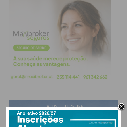
PAÇOS DE FERREIRA
22
°
scattered clouds
76% humidade