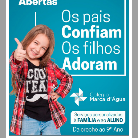
vento: 2m/s O
MAX 22 • MIN 22
22
26
28
30
°
°
°
°
SÁB
DOM
SEG
TER
ALTERAR
FARMACIAS DE SERVIÇO EM PAÇOS DE
FERREIRA