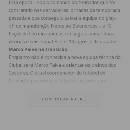
Esta época – sob o comando do treinador que foi
contratado nas derradeiras jornadas da temporada
passada e que conseguiu salvar a equipa no play-
off de manutenção frente ao Belenenses – o FC
Paços de Ferreira apenas conseguiu somar duas
vitórias e seis empates nos 13 jogos já disputados.
Marco Paiva na transição
Enquanto não é conhecida a nova equipa técnica do
Clube, será Marco Paiva a orientar os treinos dos
Castores. O atual coordenador do futebol de
formação pacense vive pela terceira vez uma
situação transitória de comando técnico, tendo em
dezembro de 2022 substituído José Mota que
CONTINUAR A LER...
apenas esteve quatro jornadas à frente do Paços.
Marco Paiva orientou mesmo o Paços numa visita a
Alvalade, antes do surpreendente regresso de
César Peixoto que havia iniciado essa temporada de