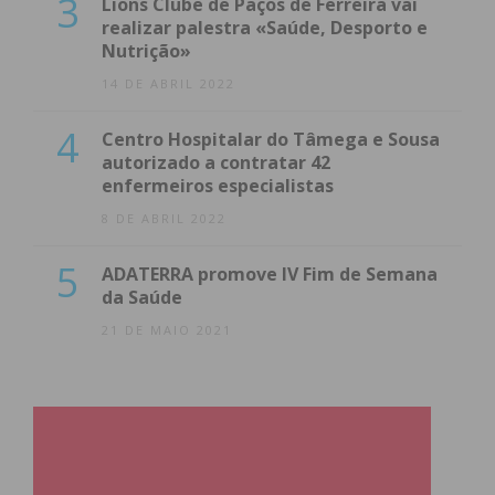
3
Lions Clube de Paços de Ferreira vai
realizar palestra «Saúde, Desporto e
Nutrição»
14 DE ABRIL 2022
4
Centro Hospitalar do Tâmega e Sousa
autorizado a contratar 42
enfermeiros especialistas
8 DE ABRIL 2022
5
ADATERRA promove IV Fim de Semana
da Saúde
21 DE MAIO 2021