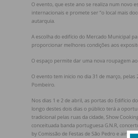
O evento, que este ano se realiza num novo es
internacionais e promete ser “o local mais do
autarquia.
A escolha do edifício do Mercado Municipal p
proporcionar melhores condições aos expositor
O espaço permite dar uma nova roupagem ao c
O evento tem inicio no dia 31 de março, pela
Pombeiro.
Nos dias 1 e 2 de abril, as portas do Edifício
longo destes dois dias o público terá a oportun
tradicional pelas ruas da cidade, Show Cooki
conceituada banda portuguesa G.N.R, concerto 
by Comissão de Festas de São Pedro e ainda u