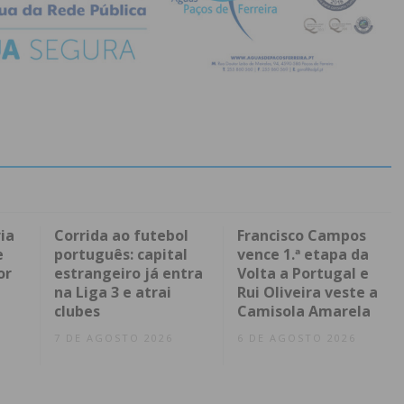
ia
Corrida ao futebol
Francisco Campos
e
português: capital
vence 1.ª etapa da
or
estrangeiro já entra
Volta a Portugal e
na Liga 3 e atrai
Rui Oliveira veste a
clubes
Camisola Amarela
7 DE AGOSTO 2026
6 DE AGOSTO 2026