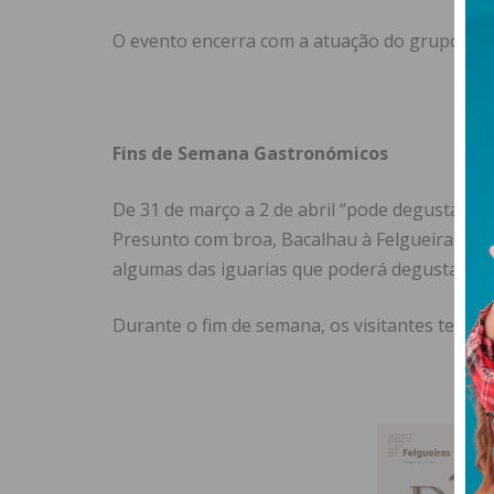
O evento encerra com a atuação do grupo “Ca
Fins de Semana Gastronómicos
De 31 de março a 2 de abril “pode degustar no
Presunto com broa, Bacalhau à Felgueiras, pã
algumas das iguarias que poderá degustar”.
Durante o fim de semana, os visitantes terão 