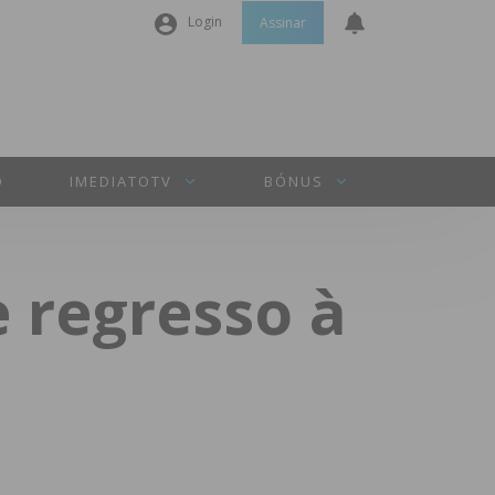
Login
Assinar
Nome de utilizador ou email
*
Senha
*
O
IMEDIATOTV
BÓNUS
Manter sessão
e regresso à
INICIAR SESSÃO
Perdeu a sua senha?