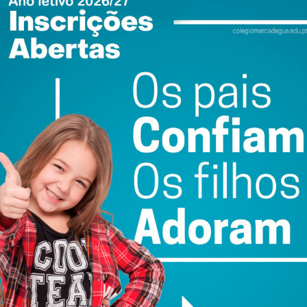
ntusd’alma” no Mosteiro de Santa Maria de Pombeiro.
s restaurantes aderentes os pratos típicos selecionados.
o de ló de Margaride, regados com vinho verde, são
descontos nas suas estadias em Felgueiras.