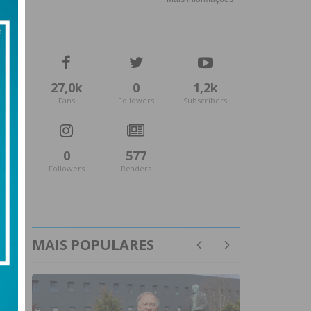
27,0k
0
1,2k
Fans
Followers
Subscribers
0
577
Followers
Readers
MAIS POPULARES