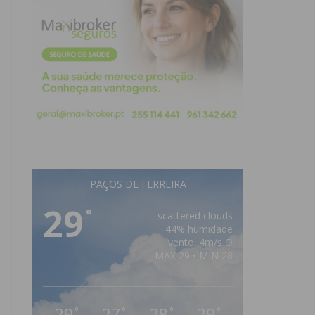
PAÇOS DE FERREIRA
29
°
scattered clouds
44% humidade
vento: 4m/s O
MAX 29 • MIN 28
29
27
28
29
°
°
°
°