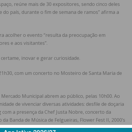
paço, reúne mais de 30 expositores, sendo cinco deles
ce do país, durante o fim de semana de ramos” afirma a
ara acolher o evento “resulta da preocupação em
es e aos visitantes”.
ertame, inovar e gerar curiosidade.
s 21h30, com um concerto no Mosteiro de Santa Maria de
 do Mercado Municipal abrem ao público, pelas 10h00. Ao
idade de vivenciar diversas atividades: desfile de doçaria
ng com a presença da Chef Justa Nobre, concerto da
da Banda de Música de Felgueiras, Flower Fest II, 2000’s
ma caça aos ovos para os mais novos.