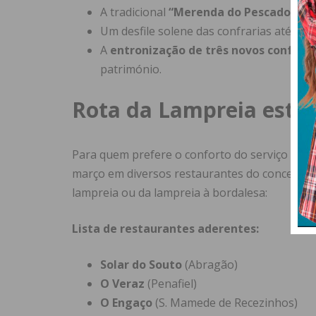
A tradicional
“Merenda do Pescador”
no
Um desfile solene das confrarias até à Ca
A
entronização de três novos confrad
património.
Rota da Lampreia esten
Para quem prefere o conforto do serviço à car
março em diversos restaurantes do concelho, 
lampreia ou da lampreia à bordalesa:
Lista de restaurantes aderentes:
Solar do Souto
(Abragão)
O Veraz
(Penafiel)
O Engaço
(S. Mamede de Recezinhos)