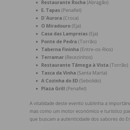
Restaurante Rocha
(Abragão)
E. Tapas
(Penafiel)
D´Aurora
(Croca)
O Miradouro
(Eja)
Casa das Lampreias
(Eja)
Ponte de Pedra
(Torrão)
Taberna Fininha
(Entre-os-Rios)
Terramar
(Recezinhos)
Restaurante Tâmega à Vista
(Torrão)
Tasca da Vinha
(Santa Marta)
A Cozinha do ED
(Sebolido)
Plaza Grill
(Penafiel)
A vitalidade deste evento sublinha a importâ
mas como um motor económico e turístico para 
que buscam a autenticidade dos sabores do En