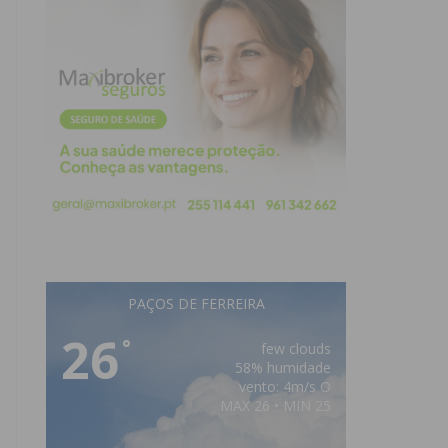
PAÇOS DE FERREIRA
26
°
few clouds
58% humidade
vento: 4m/s O
MAX 26 • MIN 25