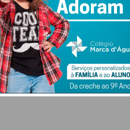
 Cais;
pela de S. Tiago;
es
, reforçando o papel da instituição na preservação deste
de-se até ao final do mês
ta, a
Rota da Lampreia
continua em vigor até 29 de
paragens obrigatórias para os apreciadores do arroz de