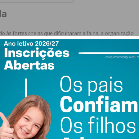
da
o às fortes cheias que dificultaram a faina, a organização
 asseguradas.
“Começou-se a pescar lampreia muito
os lampreias e estão a ser servidas com toda a
o-mestre da Confraria da Lampreia de Entre-os-Rios.
o e Diplomacia Gastronómica
edicado ao rio. No próximo dia
28 de março
, a Confraria
nto de gala que contará com a presença de cerca de meia
las.