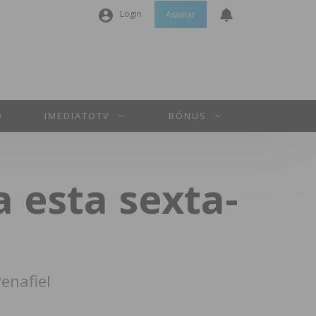
Login
Assinar
Nome de utilizador ou email
*
Senha
*
O
IMEDIATOTV
BÓNUS
Manter sessão
 esta sexta-
INICIAR SESSÃO
Perdeu a sua senha?
enafiel