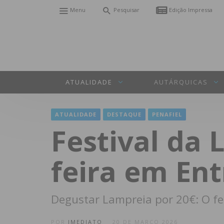
Menu
Pesquisar
Edição Impressa
ATUALIDADE
AUTÁRQUICAS
ATUALIDADE
DESTAQUE
PENAFIEL
Festival da 
feira em Ent
Degustar Lampreia por 20€: O fe
POR
IMEDIATO
20 DE MARÇO 2026