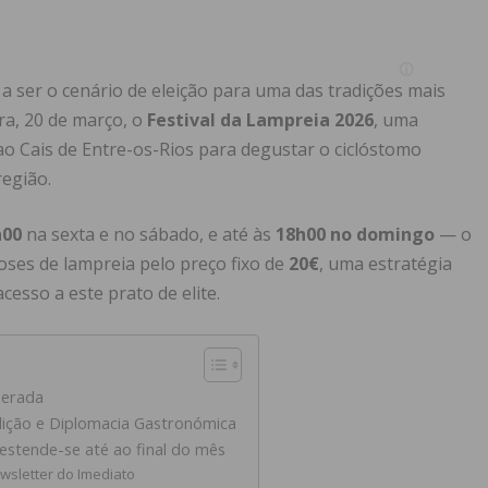
 ser o cenário de eleição para uma das tradições mais
ra, 20 de março, o
Festival da Lampreia 2026
, uma
 ao Cais de Entre-os-Rios para degustar o ciclóstomo
região.
h00
na sexta e no sábado, e até às
18h00 no domingo
— o
oses de lampreia pelo preço fixo de
20€
, uma estratégia
cesso a este prato de elite.
uperada
adição e Diplomacia Gastronómica
estende-se até ao final do mês
wsletter do Imediato