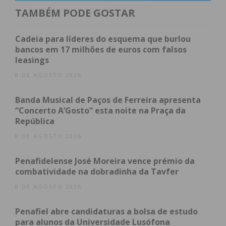
TAMBÉM PODE GOSTAR
O impacto do São Pedro no negócio
Cartaz eclético atraiu milhares de pessoas
Cadeia para líderes do esquema que burlou
Passagem de testemunho para o próximo ano
bancos em 17 milhões de euros com falsos
Subscreva a newsletter do Imediato
leasings
O impacto do São Pedro no
8 DE AGOSTO 2026
negócio
Banda Musical de Paços de Ferreira apresenta
“Concerto A’Gosto” esta noite na Praça da
República
De acordo com o responsável, o volume de
negócios gerado ao longo dos seis dias de festa
8 DE AGOSTO 2026
esteve em linha com o registado em anos
Penafidelense José Moreira vence prémio da
anteriores. Contudo, as condições climatéricas nem
combatividade na dobradinha da Tavfer
sempre ajudaram. A chuva que se fez sentir na
8 DE AGOSTO 2026
quarta e na sexta-feira acabou por prejudicar “um
pouco” a dinâmica do evento.
Penafiel abre candidaturas a bolsa de estudo
para alunos da Universidade Lusófona