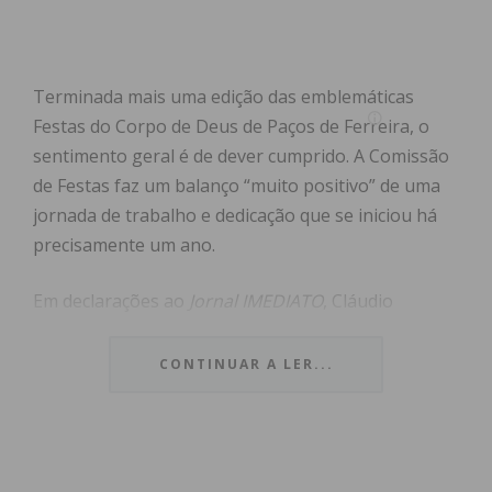
Terminada mais uma edição das emblemáticas
Festas do Corpo de Deus de Paços de Ferreira, o
sentimento geral é de dever cumprido. A Comissão
de Festas faz um balanço “muito positivo” de uma
jornada de trabalho e dedicação que se iniciou há
precisamente um ano.
Em declarações ao
Jornal IMEDIATO
, Cláudio
Ribeiro, presidente da Comissão de Festas,
sublinhou o sucesso do evento. “Pelo feedback que
CONTINUAR A LER...
tivemos as coisas correram muito bem e o balanço
é muito positivo”, referiu.
Índice