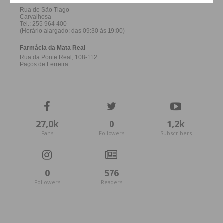
atualizada.
Eu li e concordo com os
termos e
condições
27,0k
0
1,2k
Fans
Followers
Subscribers
0
576
Followers
Readers