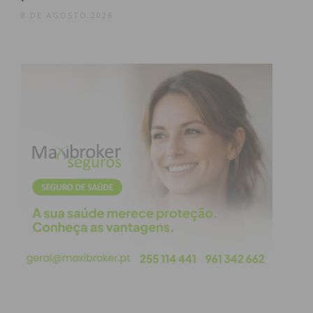
“As pessoas acabaram por ir embora mais cedo
8 DE AGOSTO 2026
nessas noites”, explicou Cláudio Ribeiro,
lamentando o azar com o tempo, uma vez que se
tratava do dia de abertura e da sempre muito
aguardada “noite de bombos” — dois momentos
que a organização previa que fossem de forte
afluência.
Cartaz eclético atraiu milhares
de pessoas
Ainda assim, a adesão do público aos espetáculos
superou as expectativas. Milhares de pessoas
encheram o recinto para assistir aos concertos de
grandes nomes da música portuguesa e às
atuações dos DJ’s convidados.