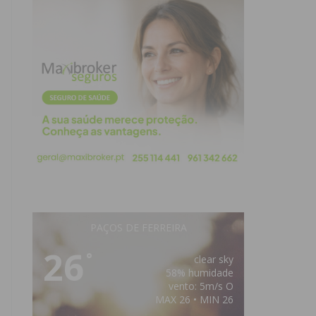
PAÇOS DE FERREIRA
26
°
clear sky
58% humidade
vento: 5m/s O
MAX 26 • MIN 26