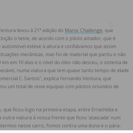
entura levou à 21ª edição do
Maroc Challenge
, que
inção o teste, de acordo com o piloto amador, que é
O automóvel esteve à altura e confiávamos que assim
situações mecânicas, mas foi de material que partiu e não
 km em 10 dias e o nível do óleo não desceu, o sistema de
pecável, numa viatura que tem quase tanto tempo de idade
omercial C. Santos”, explica Fernando Ventura, que
evou um total de nove equipas com pilotos oriundos de
 que ficou logo na primeira etapa, entre Errachidia e
 outra viatura à nossa frente que ficou ‘atascada’ num
 batermos nesse carro, fomos contra uma duna e o pára-