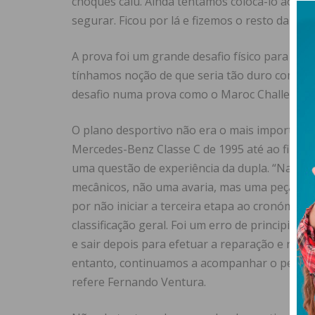
choques caiu. Ainda tentámos colocá-lo ao sít
segurar. Ficou por lá e fizemos o resto da pro
A prova foi um grande desafio físico para a e
tínhamos noção de que seria tão duro como fo
desafio numa prova como o Maroc Challenge”
O plano desportivo não era o mais importante 
Mercedes-Benz Classe C de 1995 até ao fim 
uma questão de experiência da dupla. “Na se
mecânicos, não uma avaria, mas uma peça no e
por não iniciar a terceira etapa ao cronómetr
classificação geral. Foi um erro de principia
e sair depois para efetuar a reparação e reint
entanto, continuamos a acompanhar o pelotão
refere Fernando Ventura.