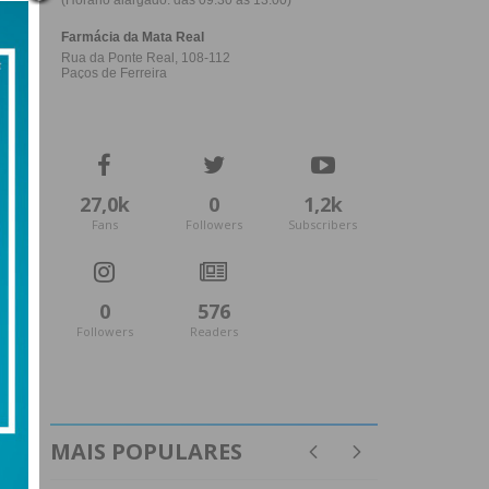
27,0k
0
1,2k
Fans
Followers
Subscribers
0
576
Followers
Readers
MAIS POPULARES