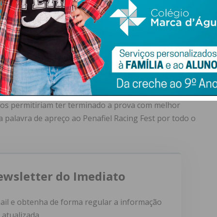
tes
rookies
acabou por ser positivo. “Integrámos a
os no top-10 à geral”.
allenge é, de acordo com o piloto, “uma história que fica
 a um regresso de homem e máquina ao deserto
assados um ou dias de regressar, responderia que não.
começo a pensar no cenário de ir a uma próxima edição,
ão da viatura, como do nosso desempenho ao volante,
nos permitiriam ter terminado a prova com melhor
palavra de apreço ao Penafiel Racing Fest por todo o
ewsletter do Imediato
ail e obtenha de forma regular a informação
atualizada.