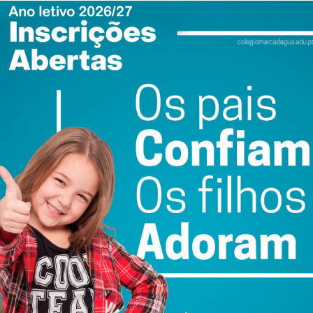
io, mas já estava partido em vários pontos e não dava para
va sem o pára-choques”, conta o piloto.
quipa. “Já estávamos avisados para o rigor, mas não
i”. No entanto, no plano mental que reside “o maior
.
e a equipa conseguiu o mais importante, que foi levar o
da prova, embora com cronometragem oficiosamente, por
gunda etapa (Zagora-Tata) tivemos alguns problemas
ixo traseiro que quebrou, devido ao trajeto, e acabámos
o, o que nos impediu de continuar a contar para a
nte da nossa parte, porque poderíamos ter entrado na prova
egrar a prova. Foi a inexperiência do nosso lado. No
 e a fazer as etapas, cronometradas oficiosamente”,