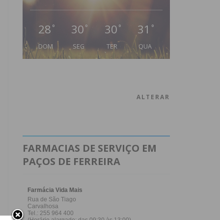
28
30
30
31
°
°
°
°
DOM
SEG
TER
QUA
ALTERAR
FARMACIAS DE SERVIÇO EM
PAÇOS DE FERREIRA