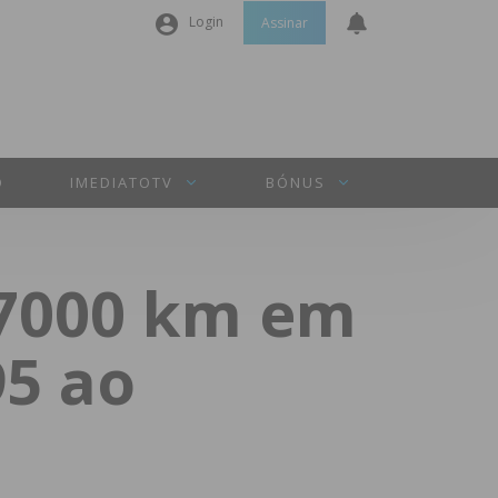
Login
Assinar
Nome de utilizador ou email
*
Senha
*
O
IMEDIATOTV
BÓNUS
Manter sessão
 7000 km em
INICIAR SESSÃO
5 ao
Perdeu a sua senha?