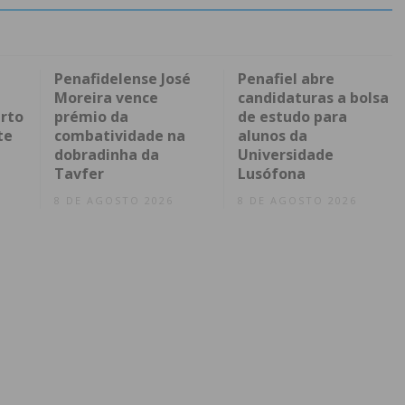
Penafidelense José
Penafiel abre
Moreira vence
candidaturas a bolsa
rto
prémio da
de estudo para
te
combatividade na
alunos da
dobradinha da
Universidade
Tavfer
Lusófona
8 DE AGOSTO 2026
8 DE AGOSTO 2026