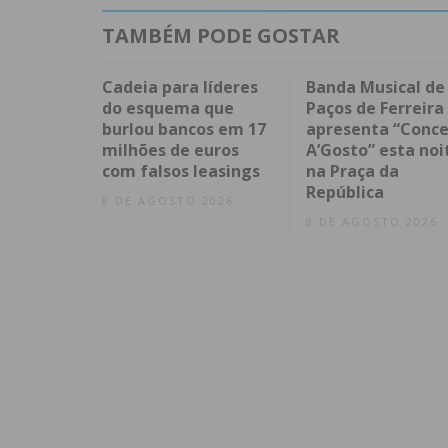
TAMBÉM PODE GOSTAR
Cadeia para líderes
Banda Musical de
do esquema que
Paços de Ferreira
burlou bancos em 17
apresenta “Conce
milhões de euros
A’Gosto” esta noi
com falsos leasings
na Praça da
República
8 DE AGOSTO 2026
8 DE AGOSTO 2026