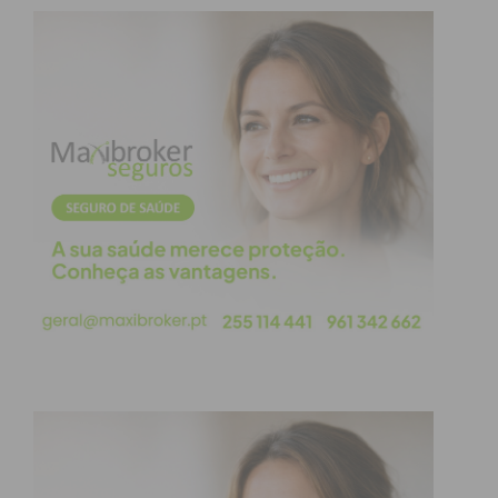
pode ser muito satisfatório do ponto de vista
pessoal, mas ainda não olham para as artes como
uma profissão”. “Mas isso é errado porque sou ator
e encenador há 35 anos e sempre foi assim que
ganhei a minha vida”, acrescentou.
Para Fernando Moreira, importa que quem manda,
“olhe para o lado humanista do teatro, que acolhe a
diferença, é um espaço universal e plural, que
dificilmente se encontra nas outras artes e isso faz
do teatro uma mais valia social” e comece a dar-lhe
“mais apoio e mais significado social”. “Se houvesse
esse trabalho, de envolver mais as pessoas, a
sociedade seria mais comprometida na forma de
olhar o outro”, concluiu o ator e encenador.