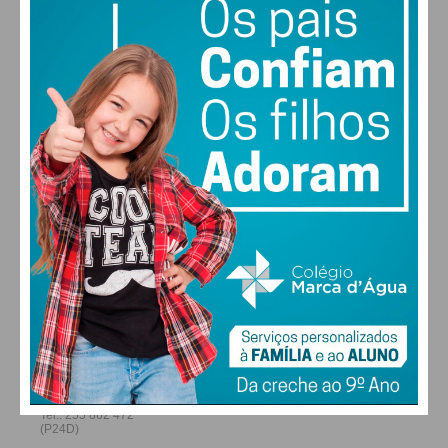
25
27
28
29
°
°
°
°
SEX
SÁB
DOM
SEG
ALTERAR
FARMACIAS DE SERVIÇO EM PAÇOS DE
FERREIRA