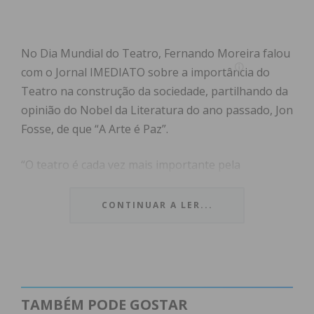
No Dia Mundial do Teatro, Fernando Moreira falou
com o Jornal IMEDIATO sobre a importância do
Teatro na construção da sociedade, partilhando da
opinião do Nobel da Literatura do ano passado, Jon
Fosse, de que “A Arte é Paz”.
“O teatro é cada vez mais importante pela
necessidade de estarmos cada vez mais ligados às
pessoas e menos às tecnologias”, referiu Fernando
CONTINUAR A LER...
Moreira, certo de que “a sociedade necessita cada
vez mais do teatro, no sentido de se ligar do ponto
de vista emocional, e se distanciar daquilo com que
somos bombardeados pelos redes sociais e
tecnologia. O teatro permite-nos um filtro, permite-
TAMBÉM PODE GOSTAR