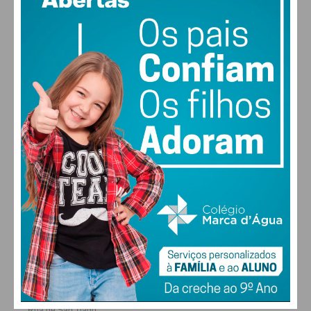
MAX 26 • MIN 25
28
27
28
30
°
°
°
°
SÁB
DOM
SEG
TER
ALTERAR
FARMACIAS DE SERVIÇO EM PAÇOS DE
FERREIRA