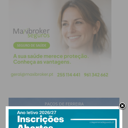
PAÇOS DE FERREIRA
25
°
few clouds
61% humidade
vento: 2m/s OSO