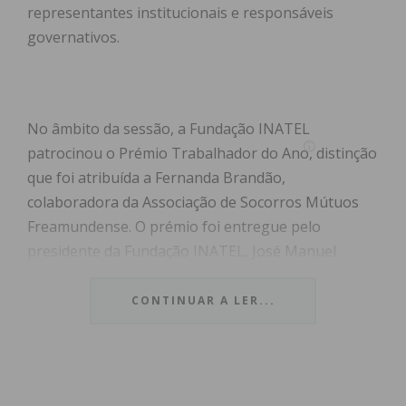
representantes institucionais e responsáveis
governativos.
No âmbito da sessão, a Fundação INATEL
patrocinou o Prémio Trabalhador do Ano, distinção
que foi atribuída a Fernanda Brandão,
colaboradora da Associação de Socorros Mútuos
Freamundense. O prémio foi entregue pelo
presidente da Fundação INATEL, José Manuel
Soares, na presença do Secretário de Estado
Adjunto e do Trabalho, Adriano Rafael Moreira.
CONTINUAR A LER...
A sessão de encerramento foi presidida pelo
Primeiro-Ministro, Luís Montenegro, sublinhando
a relevância histórica e social do movimento