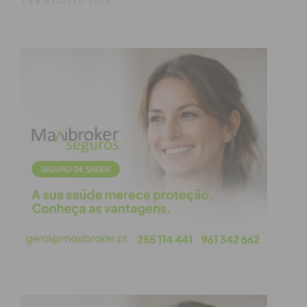
7 DE AGOSTO 2026
social, educativa e cultural do concelho.
Subscreva a newsletter do
Imediato
Assine nossa newsletter por e-mail e
obtenha de forma regular a informação
atualizada.
Eu li e concordo com os
termos e
condições