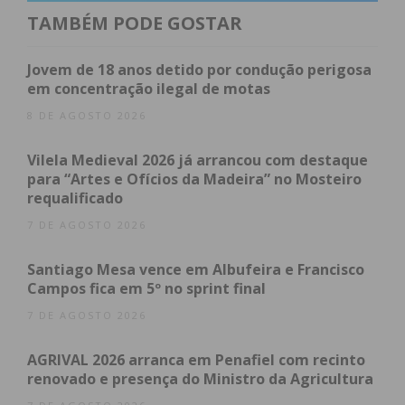
mutualista em Portugal.
TAMBÉM PODE GOSTAR
A presidente da direção da Associação de Socorros
Jovem de 18 anos detido por condução perigosa
Mútuos Freamundense, presente na iniciativa,
em concentração ilegal de motas
manifestou publicamente o seu reconhecimento e
8 DE AGOSTO 2026
felicitações a Fernanda Brandão, destacando o seu
percurso e dedicação ao serviço da associação.
Vilela Medieval 2026 já arrancou com destaque
para “Artes e Ofícios da Madeira” no Mosteiro
requalificado
A Associação de Socorros Mútuos Freamundense é
7 DE AGOSTO 2026
atualmente a única associação mutualista em
atividade no concelho de Paços de Ferreira. Para
Santiago Mesa vence em Albufeira e Francisco
além do seu património histórico — com um edifício
Campos fica em 5º no sprint final
emblemático no centro da cidade, onde funcionam
7 DE AGOSTO 2026
um auditório e casa-teatro com programação
cultural regular — a associação mantém em
AGRIVAL 2026 arranca em Penafiel com recinto
funcionamento o Centro Infanto Juvenil A. Freire
renovado e presença do Ministro da Agricultura
Gomes, desempenhando um papel ativo nas áreas