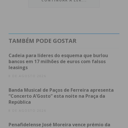
outros países europeus através do programa
CONTINUAR A LER...
URBACT.
Índice
Um modelo de referência para a Europa
TAMBÉM PODE GOSTAR
Balanço e Desafios: O fator humano e técnico
Partilha internacional: Sete países unidos pela
Cadeia para líderes do esquema que burlou
mesma causa
bancos em 17 milhões de euros com falsos
O apoio do Programa URBACT
leasings
Subscreva a newsletter do Imediato
8 DE AGOSTO 2026
Um modelo de referência para a
Banda Musical de Paços de Ferreira apresenta
Europa
“Concerto A’Gosto” esta noite na Praça da
República
A sessão de abertura contou com
Nuno Fonseca
,
8 DE AGOSTO 2026
Presidente do Conselho Intermunicipal da CIM do
Tâmega e Sousa, e
Pedro Machado
, Vice-
Penafidelense José Moreira vence prémio da