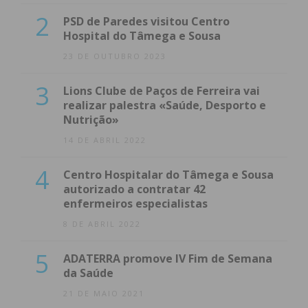
obtenha de forma regular a informação
2
PSD de Paredes visitou Centro
atualizada.
Hospital do Tâmega e Sousa
23 DE OUTUBRO 2023
3
Lions Clube de Paços de Ferreira vai
realizar palestra «Saúde, Desporto e
Nutrição»
Eu li e concordo com os
termos e
condições
14 DE ABRIL 2022
4
Centro Hospitalar do Tâmega e Sousa
autorizado a contratar 42
enfermeiros especialistas
8 DE ABRIL 2022
5
ADATERRA promove IV Fim de Semana
da Saúde
21 DE MAIO 2021