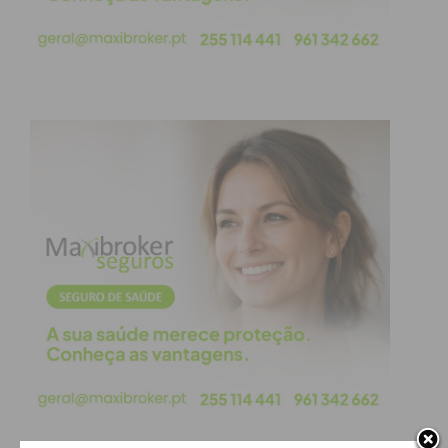
para outros contextos
urbanos europeus”, destacou
a organização, sublinhando o
prestígio alcançado junto do
programa URBACT.
Balanço e Desafios: O fator
humano e técnico
Telmo Pinto
, Primeiro-Secretário da CIM, e
Manuel Albano
, Vice-Presidente da Comissão para
a Cidadania e Igualdade de Género (CIG), traçaram
o percurso da rede, destacando os marcos
alcançados e o “esforço coletivo” necessário para