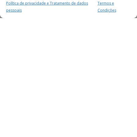
Política de privacidade e Tratamento de dados
Termos e
pessoais
Condições
MAIS PARA SI
FACEBOOK
TWITTER
YOUTUBE
INSTAGRAM
READERS
SERVIÇOS
SOBRE NÓS