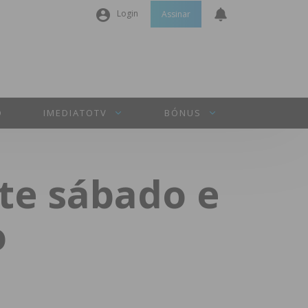
Login
Assinar
Nome de utilizador ou email
*
Senha
*
O
IMEDIATOTV
BÓNUS
Manter sessão
te sábado e
INICIAR SESSÃO
o
Perdeu a sua senha?