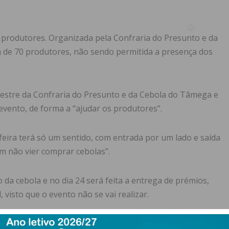
 e produtores. Organizada pela Confraria do Presunto e da
 de 70 produtores, não sendo permitida a presença dos
estre da Confraria do Presunto e da Cebola do Tâmega e
 evento, de forma a “ajudar os produtores”.
 a feira terá só um sentido, com entrada por um lado e saída
em não vier comprar cebolas”.
o da cebola e no dia 24 será feita a entrega de prémios,
visto que o evento não se vai realizar.
rabalhar no processo de certificação para o selo