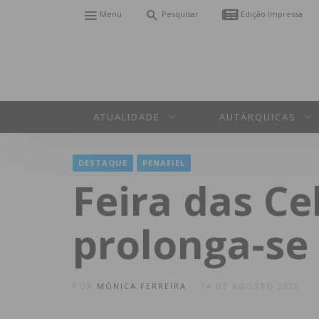
Menu
Pesquisar
Edição Impressa
ATUALIDADE
AUTÁRQUICAS
DESTAQUE
PENAFIEL
Feira das C
prolonga-se 
POR
MÓNICA FERREIRA
14 DE AGOSTO 2020