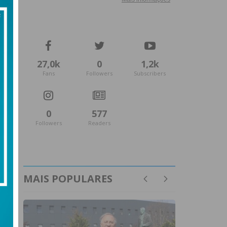
27,0k
0
1,2k
Fans
Followers
Subscribers
0
577
Followers
Readers
MAIS POPULARES