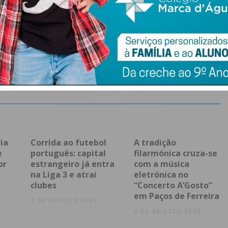
ia
Corrida ao futebol
A tradição
e
português: capital
filarmónica cruza-se
or
estrangeiro já entra
com a música
na Liga 3 e atrai
eletrónica no
clubes
“Concerto A’Gosto”
em Paços de Ferreira
7 DE AGOSTO 2026
6 DE AGOSTO 2026