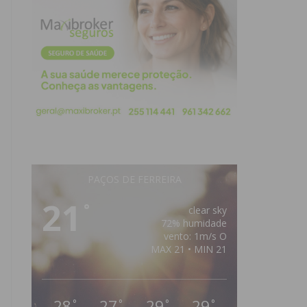
PAÇOS DE FERREIRA
21
°
clear sky
72% humidade
vento: 1m/s O
MAX 21 • MIN 21
28
27
29
29
°
°
°
°