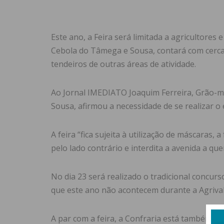
Este ano, a Feira será limitada a agricultores
Cebola do Tâmega e Sousa, contará com cerca
tendeiros de outras áreas de atividade.
Ao Jornal IMEDIATO Joaquim Ferreira, Grão-m
Sousa, afirmou a necessidade de se realizar o
A feira “fica sujeita à utilização de máscaras,
pelo lado contrário e interdita a avenida a qu
No dia 23 será realizado o tradicional concurs
que este ano não acontecem durante a Agrival, 
A par com a feira, a Confraria está também a t