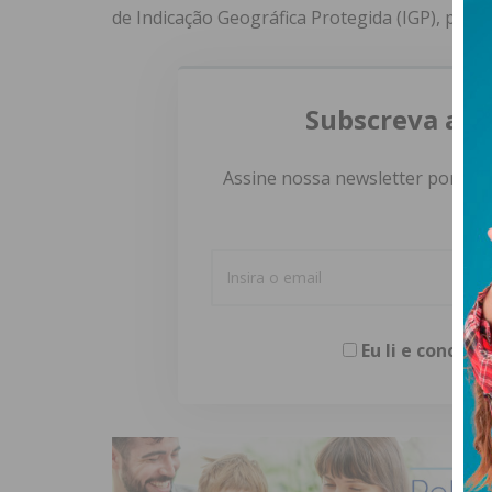
de Indicação Geográfica Protegida (IGP), para 
Subscreva a n
Assine nossa newsletter por e-m
Eu li e concor