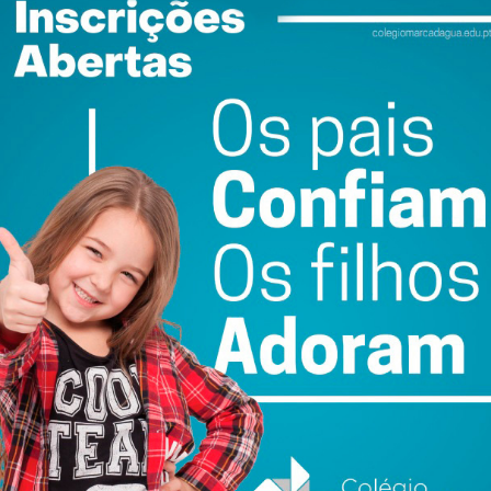
certifica a cebola no campo.
ewsletter do Imediato
ail e obtenha de forma regular a informação
atualizada.
do com os
termos e condições