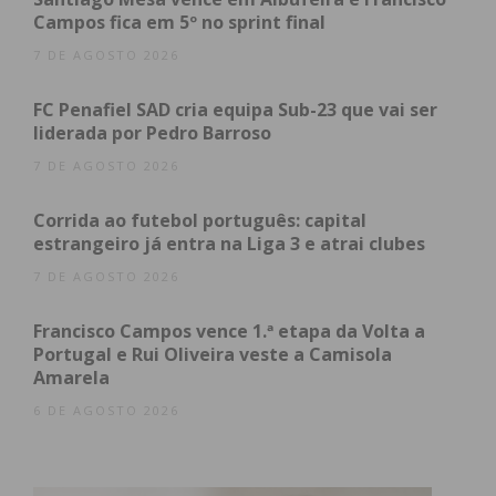
técnica, o Futebol Clube de Penafiel, SDUQ,
Campos fica em 5º no sprint final
endereça as maiores felicidades, formulando o
7 DE AGOSTO 2026
desejo que consigam alcançar os maiores êxitos
pessoais e profissionais.
FC Penafiel SAD cria equipa Sub-23 que vai ser
liderada por Pedro Barroso
7 DE AGOSTO 2026
Subscreva a newsletter do
Corrida ao futebol português: capital
Imediato
estrangeiro já entra na Liga 3 e atrai clubes
7 DE AGOSTO 2026
Assine nossa newsletter por e-mail e
Francisco Campos vence 1.ª etapa da Volta a
obtenha de forma regular a informação
Portugal e Rui Oliveira veste a Camisola
atualizada.
Amarela
6 DE AGOSTO 2026