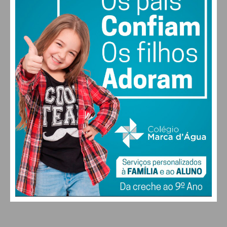
28
27
28
29
°
°
°
°
SÁB
DOM
SEG
TER
ALTERAR
FARMACIAS DE SERVIÇO EM PAÇOS DE
FERREIRA