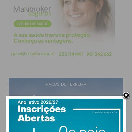
PAÇOS DE FERREIRA
17
°
scattered clouds
90% humidade
vento: 1m/s E
MAX 17 • MIN 17