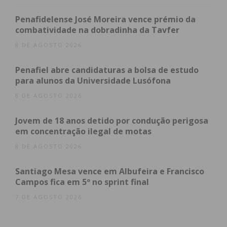
casa e colocou novamente o Portimonense na
frente do marcador.
Penafidelense José Moreira vence prémio da
combatividade na dobradinha da Tavfer
Apesar de algumas tentativas por parte dos rubro-
8 DE AGOSTO 2026
negros, estes não conseguiram igualar o marcador
e os três pontos ficaram em casa do Portimonense.
Penafiel abre candidaturas a bolsa de estudo
para alunos da Universidade Lusófona
8 DE AGOSTO 2026
Subscreva a newsletter do
Jovem de 18 anos detido por condução perigosa
Imediato
em concentração ilegal de motas
8 DE AGOSTO 2026
Assine nossa newsletter por e-mail e
Santiago Mesa vence em Albufeira e Francisco
obtenha de forma regular a informação
Campos fica em 5º no sprint final
atualizada.
7 DE AGOSTO 2026