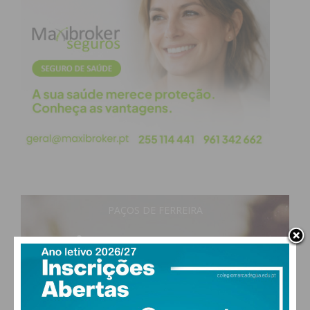
PAÇOS DE FERREIRA
25
°
clear sky
68% humidade
vento: 4m/s O
MAX 25 • MIN 25