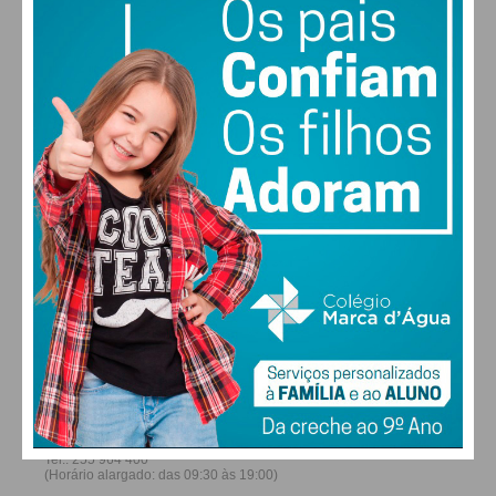
24
26
29
30
°
°
°
°
SÁB
DOM
SEG
TER
ALTERAR
FARMACIAS DE SERVIÇO EM PAÇOS DE
FERREIRA