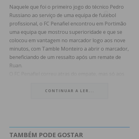
Naquele que foi o primeiro jogo do técnico Pedro
Russiano ao serviço de uma equipa de futebol
profissional, o FC Penafiel encontrou em Portimão
uma equipa que mostrou superioridade e que se
colocou em vantagem no marcador logo aos nove
minutos, com Tamble Monteiro a abrir o marcador,
beneficiando de um ressalto após um remate de
Ruan.
O FC Penafiel correu atras do empate, mas só aos
33 minutos é que teve o seu primeiro lance de
perigo, que resultou no golo do empate, marcado
CONTINUAR A LER...
por Raúl Alcaina, assistido pro Rúben Alves.
No segundo tempo, houve poucas oportunidades
claras de golo para ambas as equipas. Mas aos 62
minutos, Samuel Lobato marcou para a equipa da
TAMBÉM PODE GOSTAR