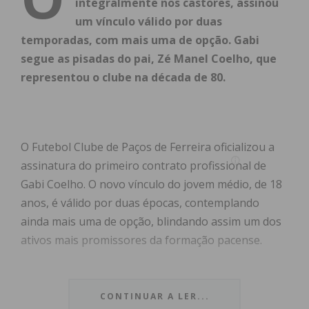
integralmente nos castores, assinou
um vínculo válido por duas
temporadas, com mais uma de opção. Gabi
segue as pisadas do pai, Zé Manel Coelho, que
representou o clube na década de 80.
O Futebol Clube de Paços de Ferreira oficializou a
assinatura do primeiro contrato profissional de
Gabi Coelho.
O novo vínculo do jovem médio,
de 18
anos,
é válido por duas épocas,
contemplando
ainda mais uma de opção,
blindando assim um dos
ativos mais promissores da formação pacense.
Gabi Coelho é um produto total da “cantera” da
Mata Real,
local onde cumpre todas as etapas do
CONTINUAR A LER...