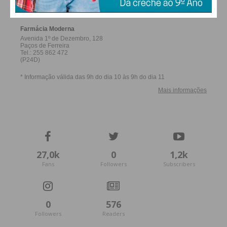
27,0k
0
1,2k
Fans
Followers
Subscribers
0
576
Followers
Readers