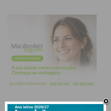
carreira de treinador,
contando com passagens por
vários emblemas da região — tendo orientado o
CRC Raimonda na última temporada.
Agora,
cabe a
Gabi Coelho dar continuidade ao legado familiar e
dar o salto definitivo com o emblema dos Castores
ao peito.
Subscreva a newsletter do
Imediato
Assine nossa newsletter por e-mail e
obtenha de forma regular a informação
atualizada.
PAÇOS DE FERREIRA