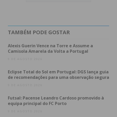
seu percurso formativo.
Na última temporada
(2025/2026),
o centrocampista foi peça fulcral na
equipa de Sub-19,
tendo disputado 27 jogos e
marcado um golo no Campeonato Nacional de
Juniores A.
TAMBÉM PODE GOSTAR
Índice
Alexis Guerin Vence na Torre e Assume a
Camisola Amarela da Volta a Portugal
Às portas da equipa principal
9 DE AGOSTO 2026
Tradição familiar na Mata Real
Subscreva a newsletter do Imediato
Eclipse Total do Sol em Portugal: DGS lança guia
de recomendações para uma observação segura
Às portas da equipa principal
9 DE AGOSTO 2026
O seu rendimento mereceu a atenção da estrutura
Futsal: Pacense Leandro Cardoso promovido à
técnica liderada pela equipa profissional.
Já inscrito
equipa principal do FC Porto
na Liga Portugal na época transata,
o jovem
9 DE AGOSTO 2026
jogador foi chamado aos trabalhos da equipa