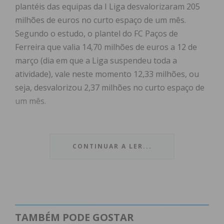
plantéis das equipas da I Liga desvalorizaram 205
milhões de euros no curto espaço de um mês.
Segundo o estudo, o plantel do FC Paços de
Ferreira que valia 14,70 milhões de euros a 12 de
março (dia em que a Liga suspendeu toda a
atividade), vale neste momento 12,33 milhões, ou
seja, desvalorizou 2,37 milhões no curto espaço de
um mês.
Os clubes têm que lutar ainda com a falta de
receitas, sobretudo da televisão, que anunciou a
CONTINUAR A LER...
suspensão do pagamento do acordo para
transmissão das partidas, enquanto o futebol não
regressar. Esta torneira representa mais de 70%
das receitas dos clubes, pelo que sendo fechada há
a obrigatoriedade de estes procederem a cortes
TAMBÉM PODE GOSTAR
financeiros internos, sob o risco de em curto