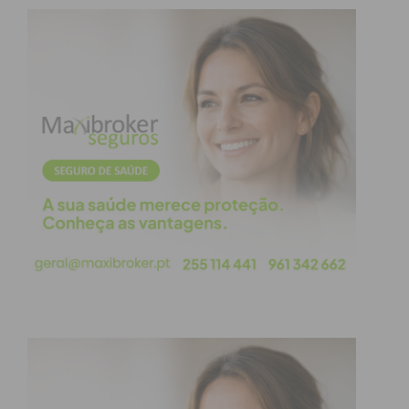
responsabilidade e respeito pelo clube, num
momento que é complicado para todos, para o
futebol atual e, em particular, para o Paços de
Ferreira”.
Foi ainda adiantada a informação de que o mês de
março será pago na íntegra aos profissionais do
clube, enquanto o acordo de redução salarial se
estenderá pelos três meses que faltam cumprir na
presente época. Caso a normalidade do
campeonato seja reposta, as verbas agora
cativadas serão repostas no futuro. “Falámos com
os jogadores e todos eles, numa atitude de
responsabilidade e consciência pelo que
atravessamos, aceitaram fazer um acordo com o
Clube no que diz respeito aos pagamentos dos
próximos três meses”.