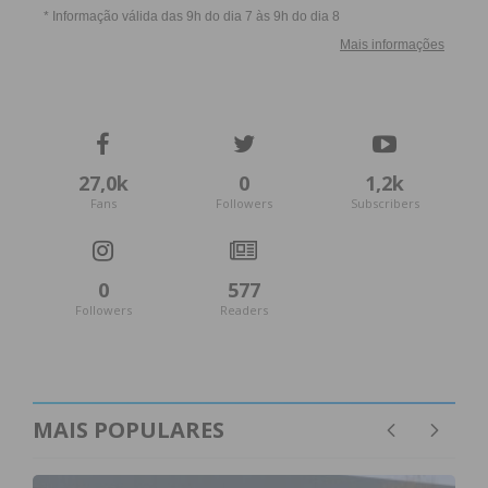
Imediato
Assine nossa newsletter por e-mail e
obtenha de forma regular a informação
atualizada.
27,0k
0
1,2k
Fans
Followers
Subscribers
Eu li e concordo com os
termos e
0
577
condições
Followers
Readers
MAIS POPULARES