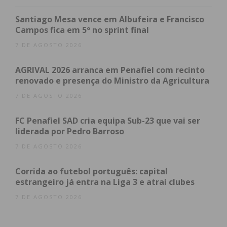
espaço de tempo caírem na falência.
Santiago Mesa vence em Albufeira e Francisco
Campos fica em 5º no sprint final
As medidas vão sendo tomadas e variam entre as
7 DE AGOSTO 2026
mais radicais do «lay-off» já assumido por
Belenenses e Chaves e as negociações para
AGRIVAL 2026 arranca em Penafiel com recinto
renovado e presença do Ministro da Agricultura
redução de salários aos profissionais dos Clubes. O
FC Paços de Ferreira está, a par do SC Braga e
7 DE AGOSTO 2026
Marítimo, entre os Clubes que já conseguiram
FC Penafiel SAD cria equipa Sub-23 que vai ser
negociar com os seus atletas uma redução salarial
liderada por Pedro Barroso
durante o período de crise.
7 DE AGOSTO 2026
Segundo confirma hoje Paulo Meneses aos jornais
Corrida ao futebol português: capital
desportivos OJOGO e RECORD o acordo com os
estrangeiro já entra na Liga 3 e atrai clubes
atletas está feito, embora não tenha divulgado os
7 DE AGOSTO 2026
pormenores do mesmo. O líder pacense aproveitou
para realçar. “Esta atitude demonstra