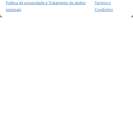
Política de privacidade e Tratamento de dados
Termos e
pessoais
Condições
MAIS PARA SI
FACEBOOK
TWITTER
YOUTUBE
INSTAGRAM
READERS
SERVIÇOS
SOBRE NÓS