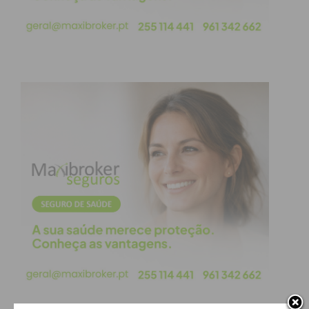
à 2.ª Divisão — já assegurado, a equipa comandada
pelo treinador Nandinho vira agora agulhas para o
troféu máximo da categoria.
O calendário oficial da Federação Portuguesa de
Futebol para esta 3.ª Fase (Apuramento de
Campeão) já definiu os próximos passos da prova
que, para além do
FC Paços de Ferreira Futsal
,
contará ainda com as equipas da
AR Amarense
(Batalha)
e
CF Sassoeiros (Carcavelos)
:
Jornada 1 (16/05):
FC Paços de Ferreira vs AR
Amarense (Casa)
Jornada 2 (23/05):
CF Sassoeiros vs FC Paços
de Ferreira (Fora)
Jornada 3 (30/05):
AR Amarense vs CF