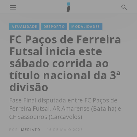
ATUALIDADE
DESPORTO
MODALIDADES
FC Paços de Ferreira
Futsal inicia este
sábado corrida ao
título nacional da 3ª
divisão
Fase Final disputada entre FC Paços de
Ferreira Futsal, AR Amarense (Batalha) e
CF Sassoeiros (Carcavelos)
POR
IMEDIATO
16 DE MAIO 2026