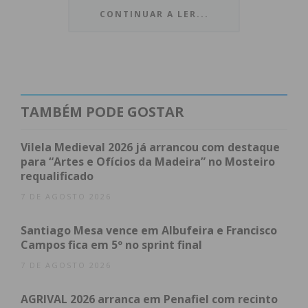
CONTINUAR A LER...
Índice
O emocionante apuramento dos pacenses
Foco no Título Nacional
Subscreva a newsletter do Imediato
O emocionante apuramento dos
TAMBÉM PODE GOSTAR
pacenses
Vilela Medieval 2026 já arrancou com destaque
para “Artes e Ofícios da Madeira” no Mosteiro
A chegada a esta fase da decisão foi carimbada com
requalificado
contornos dramáticos no passado dia 18 de abril. À
7 DE AGOSTO 2026
entrada para a última jornada da Série A, o cenário
era altamente desfavorável para a formação
Santiago Mesa vence em Albufeira e Francisco
Campos fica em 5º no sprint final
pacense: ocupavam o segundo lugar, a três pontos
de distância do líder Lusitânia de Lourosa.
7 DE AGOSTO 2026
AGRIVAL 2026 arranca em Penafiel com recinto
Numa tarde onde “os astros se alinharam”, o
Paços