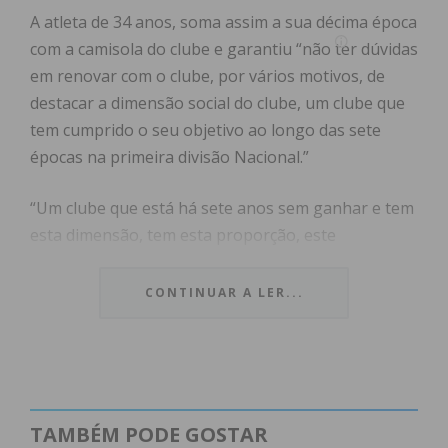
A atleta de 34 anos, soma assim a sua décima época
com a camisola do clube e garantiu “não ter dúvidas
em renovar com o clube, por vários motivos, de
destacar a dimensão social do clube, um clube que
tem cumprido o seu objetivo ao longo das sete
épocas na primeira divisão Nacional.”
“Um clube que está há sete anos sem ganhar e tem
esta dimensão, tem esta proporção, este
acompanhamento e esta pressão social perto das
pessoas, diz muito sobre o que o FC Águias de
CONTINUAR A LER...
Santa Marta é. E mesmo os valores que se vivem cá
dentro, são saudáveis para o futsal, na minha
opinião é um clube que sabe estar, acima de tudo
um clube familiar, isso por vezes é mais importante
do que títulos”, afirmou à guardiã de 34 anos, que
TAMBÉM PODE GOSTAR