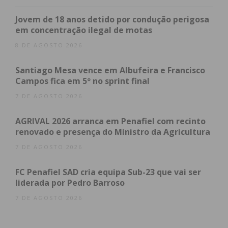
tem 121 jogos realizados com as cores do clube, na
liga placard futsal feminino, e tenciona realizar
Jovem de 18 anos detido por condução perigosa
mais uns poucos”.
em concentração ilegal de motas
8 DE AGOSTO 2026
Santiago Mesa vence em Albufeira e Francisco
Subscreva a newsletter do
Campos fica em 5º no sprint final
Imediato
7 DE AGOSTO 2026
Assine nossa newsletter por e-mail e
AGRIVAL 2026 arranca em Penafiel com recinto
renovado e presença do Ministro da Agricultura
obtenha de forma regular a informação
atualizada.
7 DE AGOSTO 2026
FC Penafiel SAD cria equipa Sub-23 que vai ser
liderada por Pedro Barroso
7 DE AGOSTO 2026
Eu li e concordo com os
termos e
condições