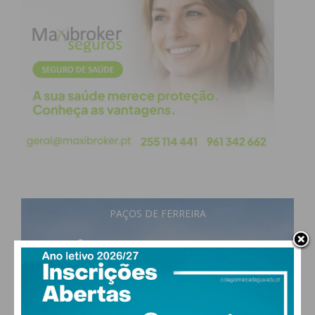
PAÇOS DE FERREIRA
27
°
few clouds
57% humidade
vento: 2m/s OSO
MAX 27 • MIN 27