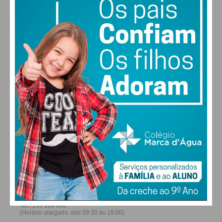
28
27
28
30
°
°
°
°
SÁB
DOM
SEG
TER
ALTERAR
FARMACIAS DE SERVIÇO EM PAÇOS DE
FERREIRA