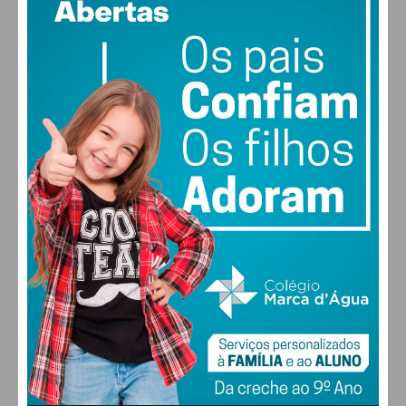
86% humidade
vento: 1m/s E
MAX 19 • MIN 19
30
30
29
28
°
°
°
°
QUI
SEX
SÁB
DOM
ALTERAR
FARMACIAS DE SERVIÇO EM PAÇOS DE
FERREIRA