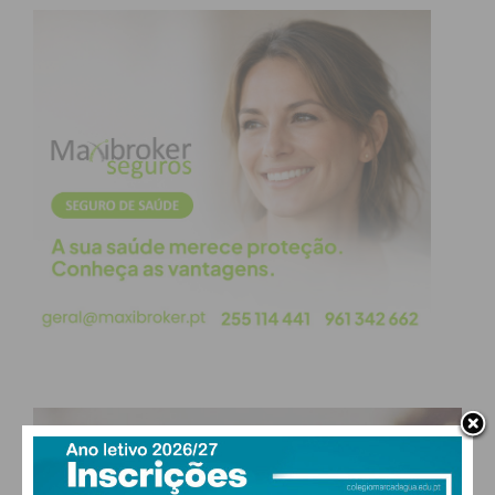
Eu li e concordo com os
termos e
condições
PAÇOS DE FERREIRA
19
°
clear sky