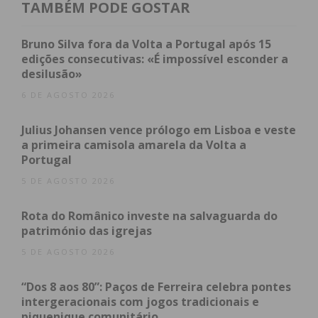
TAMBÉM PODE GOSTAR
excelentes, tendo já vencido uma Maratona do
Conselho de Chaves, e ficando em segundo lugar
Bruno Silva fora da Volta a Portugal após 15
na Maratona de Outomuro-Espanha, tendo sido
edições consecutivas: «É impossível esconder a
desilusão»
vencidos nas grandes penalidades. De referir que o
clube tem uma ligação muito forte pelo futsal
6 DE AGOSTO 2026
feminino, no qual tem deixado a sua marca nas
Julius Johansen vence prólogo em Lisboa e veste
provas nacionais. Consciente da realidade do
a primeira camisola amarela da Volta a
campeonato, com uma classificação muito
Portugal
apertada, mas tenho ambição de alcançar títulos.
5 DE AGOSTO 2026
Queremos estar nas decisões, continuar a
enaltecer o Clube e a modalidade em si. O mercado
Rota do Românico investe na salvaguarda do
está aberto, aguardo a chegada de algumas novas
património das igrejas
atletas, que chegarão em breve, mas conto muito
5 DE AGOSTO 2026
com as dez atletas que renovaram com o clube, no
qual já são conhecidas/adoradas por todos os
“Dos 8 aos 80”: Paços de Ferreira celebra pontes
intergeracionais com jogos tradicionais e
simpatizantes do clube”.
piquenique comunitário