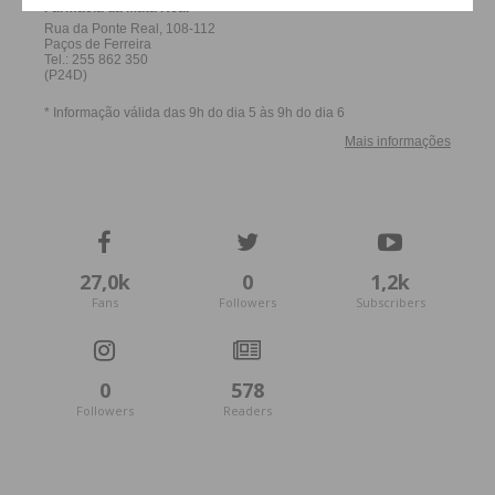
27,0k
0
1,2k
Fans
Followers
Subscribers
0
578
Followers
Readers