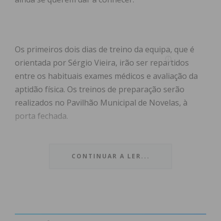
Os primeiros dois dias de treino da equipa, que é
orientada por Sérgio Vieira, irão ser repartidos
entre os habituais exames médicos e avaliação da
aptidão física. Os treinos de preparação serão
realizados no Pavilhão Municipal de Novelas, à
porta fechada.
O primeiro jogo amigável está agendado para o
próximo dia 28 de agosto. As Águias de Santa
CONTINUAR A LER...
Marta irão realizar jogos amigáveis com Futsal
Campo, GD Árvore e SC Braga.
Sergio Vieira Técnico Principal refere em
comunicado que, “as primeiras impressões foram