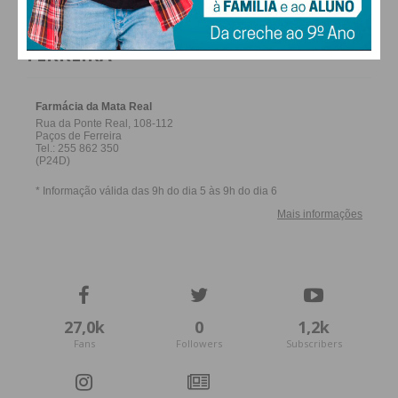
FARMACIAS DE SERVIÇO EM PAÇOS DE
FERREIRA
27,0k
0
1,2k
Fans
Followers
Subscribers