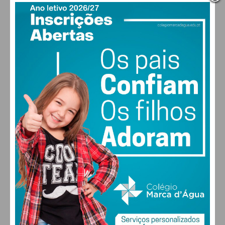
PAÇOS DE FERREIRA
12
°
clear sky
95% humidade
vento: 1m/s E
MAX 12 • MIN 12
30
30
30
28
°
°
°
°
QUI
SEX
SÁB
DOM
ALTERAR