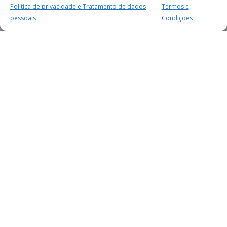
Política de privacidade e Tratamento de dados
Termos e
pessoais
Condições
MAIS PARA SI
FACEBOOK
TWITTER
YOUTUBE
INSTAGRAM
READERS
SERVIÇOS
SOBRE NÓS