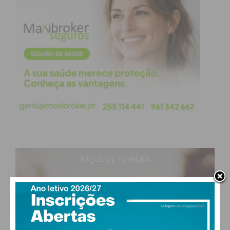
PAÇOS DE FERREIRA
21
°
clear sky
72% humidade
vento: 1m/s O
MAX 21 • MIN 21