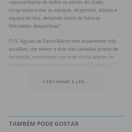
representante de todos os sócios do clube,
congratula todas as equipas, dirigentes, atletas e
equipa técnica, deixando votos de futuras
felicidades desportivas”.
O FC Águias de Santa Marta tem atualmente três
escalões, um sénior e dois nas camadas jovens de
formação, envolvendo cerca de trinta atletas de
formação e uma equipa sénior com 16 atletas. O
clube destaca-se por oferecer uma boa formação
no futsal feminino.
CONTINUAR A LER...
As celebrações estão agendadas para sábado, onde
estão convidados todos os sócios, atletas, Direção,
e patrocinadores oficiais.
TAMBÉM PODE GOSTAR