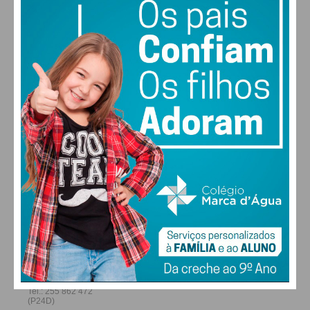
28
27
29
29
°
°
°
°
SÁB
DOM
SEG
TER
ALTERAR
FARMACIAS DE SERVIÇO EM PAÇOS DE
FERREIRA