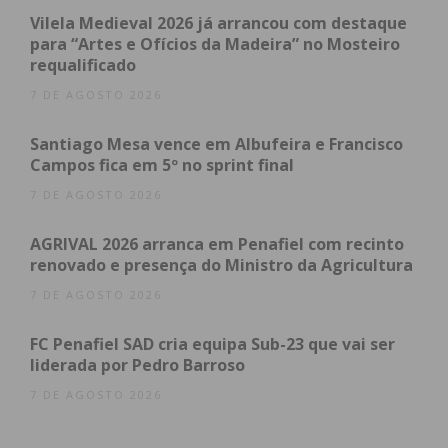
Subscreva a newsletter do
Vilela Medieval 2026 já arrancou com destaque
para “Artes e Ofícios da Madeira” no Mosteiro
Imediato
requalificado
7 DE AGOSTO 2026
Assine nossa newsletter por e-mail e
obtenha de forma regular a informação
Santiago Mesa vence em Albufeira e Francisco
atualizada.
Campos fica em 5º no sprint final
7 DE AGOSTO 2026
AGRIVAL 2026 arranca em Penafiel com recinto
renovado e presença do Ministro da Agricultura
Eu li e concordo com os
termos e
7 DE AGOSTO 2026
condições
FC Penafiel SAD cria equipa Sub-23 que vai ser
liderada por Pedro Barroso
7 DE AGOSTO 2026