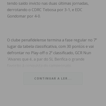
tendo saído invicto nas duas últimas jornadas,
derrotando o CDRC Tebosa por 3-1, e EDC
Gondomar por 4-0.
O clube penafidelense termina a fase regular no 7º
lugar da tabela classificativa, com 30 pontos e vai
defrontar no Play-off o 2º classificado, GCR Nun
´Alvares que é, a par do SL Benfica o grande
favorito à conquista do campeonato.
CONTINUAR A LER...
Subscreva a newsletter do
Imediato