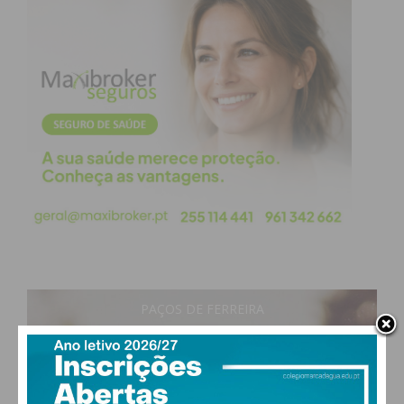
PAÇOS DE FERREIRA
25
°
clear sky
68% humidade
vento: 2m/s O
MAX 25 • MIN 25