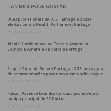
Assine nossa newsletter por e-mail e
TAMBÉM PODE GOSTAR
obtenha de forma regular a informação
atualizada.
Duas profissionais da ULS Tâmega e Sousa
eleitas para o Health Parliament Portugal
10 DE AGOSTO 2026
Alexis Guerin Vence na Torre e Assume a
Eu li e concordo com os
termos e
Camisola Amarela da Volta a Portugal
condições
9 DE AGOSTO 2026
Eclipse Total do Sol em Portugal: DGS lança guia
de recomendações para uma observação segura
9 DE AGOSTO 2026
Futsal: Pacense Leandro Cardoso promovido à
equipa principal do FC Porto
9 DE AGOSTO 2026