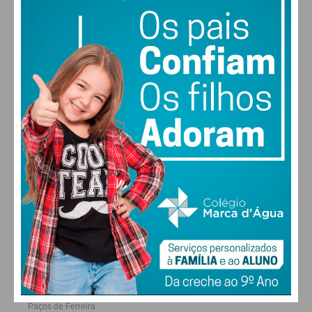
29
31
31
32
°
°
°
°
SEG
TER
QUA
QUI
ALTERAR
FARMACIAS DE SERVIÇO EM PAÇOS DE
FERREIRA