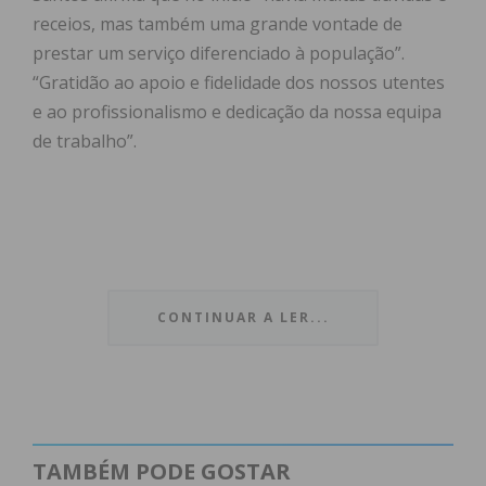
receios, mas também uma grande vontade de
prestar um serviço diferenciado à população”.
“Gratidão ao apoio e fidelidade dos nossos utentes
e ao profissionalismo e dedicação da nossa equipa
de trabalho”.
CONTINUAR A LER...
Subscreva a newsletter do
Imediato
Assine nossa newsletter por e-mail e
TAMBÉM PODE GOSTAR
obtenha de forma regular a informação