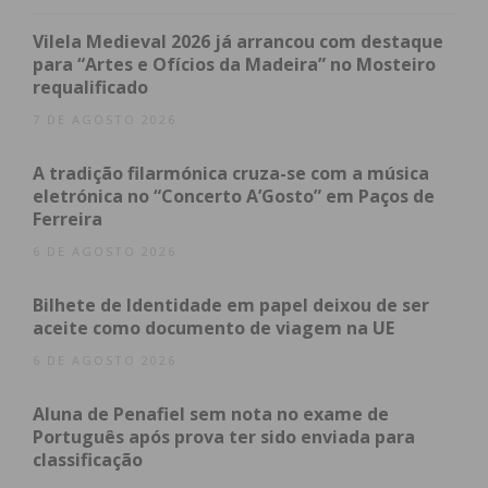
atualizada.
Vilela Medieval 2026 já arrancou com destaque
para “Artes e Ofícios da Madeira” no Mosteiro
requalificado
7 DE AGOSTO 2026
Eu li e concordo com os
termos e
A tradição filarmónica cruza-se com a música
condições
eletrónica no “Concerto A’Gosto” em Paços de
Ferreira
6 DE AGOSTO 2026
Bilhete de Identidade em papel deixou de ser
aceite como documento de viagem na UE
6 DE AGOSTO 2026
Aluna de Penafiel sem nota no exame de
Português após prova ter sido enviada para
classificação