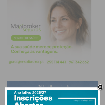
PAÇOS DE FERREIRA
24
°
few clouds
65% humidade