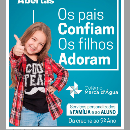
vento: 1m/s SO
MAX 25 • MIN 24
28
27
28
30
°
°
°
°
SÁB
DOM
SEG
TER
ALTERAR
FARMACIAS DE SERVIÇO EM PAÇOS DE
FERREIRA