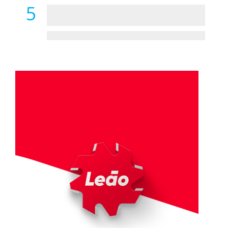
5
ADATERRA promove IV Fim de Semana
da Saúde
21 DE MAIO 2021