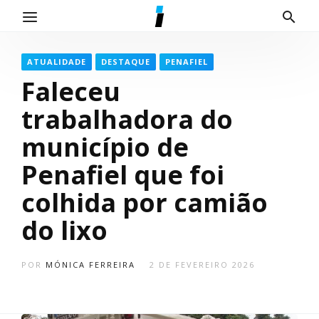
ATUALIDADE
DESTAQUE
PENAFIEL
Faleceu
trabalhadora do
município de
Penafiel que foi
colhida por camião
do lixo
POR
MÓNICA FERREIRA
2 DE FEVEREIRO 2026