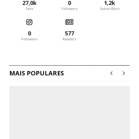
27,0k
0
1,2k
Fans
Followers
Subscribers
0
577
Followers
Readers
MAIS POPULARES
1
(VÍDEO) Carlos Alberto Silva vê