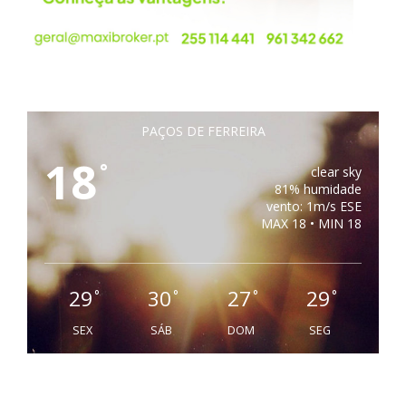
PAÇOS DE FERREIRA
18
°
clear sky
81% humidade
vento: 1m/s ESE
MAX 18 • MIN 18
29
30
27
29
°
°
°
°
SEX
SÁB
DOM
SEG