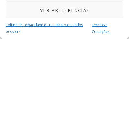
VER PREFERÊNCIAS
Política de privacidade e Tratamento de dados
Termos e
pessoais
Condições
MAIS PARA SI
FACEBOOK
TWITTER
YOUTUBE
INSTAGRAM
READERS
SERVIÇOS