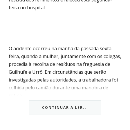
feira no hospital.
O acidente ocorreu na manhã da passada sexta-
feira, quando a mulher, juntamente com os colegas,
procedia à recolha de resíduos na freguesia de
Guilhufe e Urrô. Em circunstâncias que serão
investigadas pelas autoridades, a trabalhadora foi
colhida pelo camião durante uma manobra de
rotina.
A mulher foi assistida no local pelos Bombeiros
Voluntários de Penafiel e transportada para o
CONTINUAR A LER...
Hospital Padre Américo, mas não resistiu a
gravidade dos ferimentos e faleceu esta segunda-