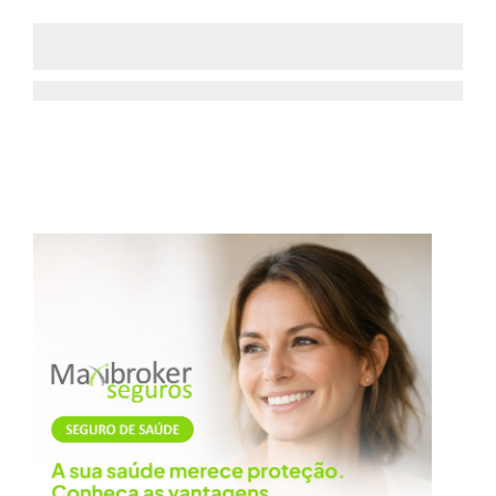
Bilhete de Identidade em papel deixou de ser
Assine nossa newsletter por e-mail e
aceite como documento de viagem na UE
obtenha de forma regular a informação
6 DE AGOSTO 2026
atualizada.
Eu li e concordo com os
termos e
condições