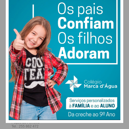
30
28
28
29
°
°
°
°
SEX
SÁB
DOM
SEG
ALTERAR
FARMACIAS DE SERVIÇO EM PAÇOS DE
FERREIRA