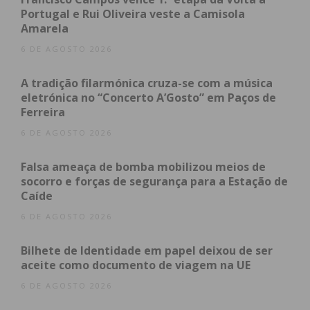
Nas redes sociais são muitas as mensagens de
Portugal e Rui Oliveira veste a Camisola
pesar pela partida da “lenda das corridas”.
Amarela
6 DE AGOSTO 2026
A tradição filarmónica cruza-se com a música
Subscreva a newsletter do
eletrónica no “Concerto A’Gosto” em Paços de
Imediato
Ferreira
6 DE AGOSTO 2026
Assine nossa newsletter por e-mail e
Falsa ameaça de bomba mobilizou meios de
obtenha de forma regular a informação
socorro e forças de segurança para a Estação de
atualizada.
Caíde
6 DE AGOSTO 2026
Bilhete de Identidade em papel deixou de ser
aceite como documento de viagem na UE
Eu li e concordo com os
termos e
6 DE AGOSTO 2026
condições