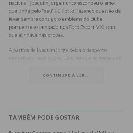
nacional, Joaquim Jorge nunca escondeu o amor
que tinha pelo “seu” FC Porto, fazendo questão de
levar sempre consigo o emblema do clube
portuense estampado nos Ford Escort MKI com
que alinhava nas provas.
A partida de Joaquim Jorge deixa o desporto
motorizado mais pobre, uma vez que se tratava de
um homem que além da competição, promovia as
mais diversas disciplinas associadas à Federação
CONTINUAR A LER...
Portuguesa de Automobilismo e Karting (FPAK).
Joaquim Jorge, conhecido como “Jorge da Bela
Vista”, isto porque o seu pai tem uma fábrica de
confeções com o mesmo nome na freguesia de
TAMBÉM PODE GOSTAR
Guilhufe, era natural de Santa Marta.
Francisco Campos vence 1.ª etapa da Volta a