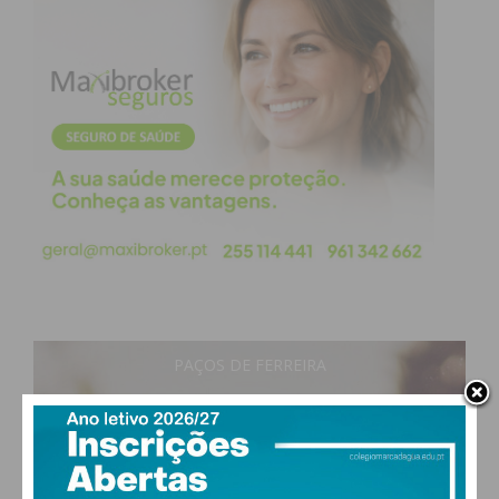
PAÇOS DE FERREIRA
26
°
clear sky
59% humidade
vento: 1m/s O
MAX 26 • MIN 26