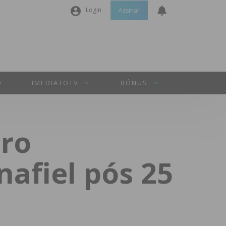
Login
Assinar
Nome de utilizador ou email
*
Senha
*
O
IMEDIATOTV
BÓNUS
Manter sessão
iro
INICIAR SESSÃO
afiel pós 25
Perdeu a sua senha?