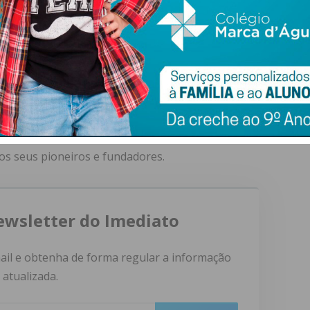
onomia do Porto, Guy Falcão exercia funções como
erceu a atividade de economista em regime liberal, foi
ia do Porto, consultor económico de empresas, ROC
atividades. Para além de ter sido membro da Ordem dos
os seus pioneiros e fundadores.
ewsletter do Imediato
ail e obtenha de forma regular a informação
atualizada.