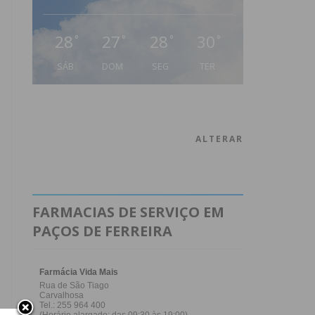
28
27
28
30
°
°
°
°
SÁB
DOM
SEG
TER
ALTERAR
FARMACIAS DE SERVIÇO EM
PAÇOS DE FERREIRA