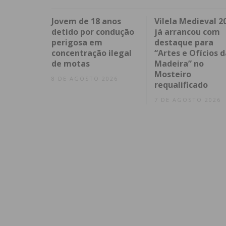
Jovem de 18 anos
Vilela Medieval 2
detido por condução
já arrancou com
perigosa em
destaque para
concentração ilegal
“Artes e Ofícios d
de motas
Madeira” no
Mosteiro
8 DE AGOSTO 2026
requalificado
7 DE AGOSTO 2026