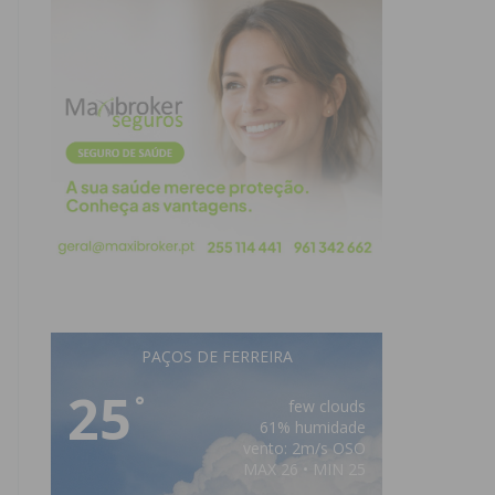
PAÇOS DE FERREIRA
25
°
few clouds
61% humidade
vento: 2m/s OSO
MAX 26 • MIN 25