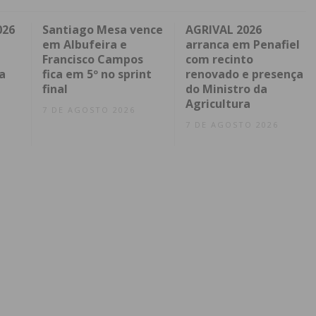
026
Santiago Mesa vence
AGRIVAL 2026
em Albufeira e
arranca em Penafiel
Francisco Campos
com recinto
a
fica em 5º no sprint
renovado e presença
final
do Ministro da
Agricultura
7 DE AGOSTO 2026
7 DE AGOSTO 2026