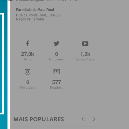
27,0k
0
1,2k
Fans
Followers
Subscribers
0
577
Followers
Readers
MAIS POPULARES