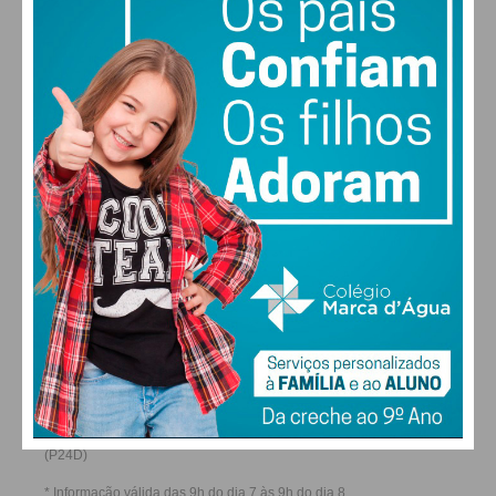
22
28
27
29
°
°
°
°
SEX
SÁB
DOM
SEG
ALTERAR
FARMACIAS DE SERVIÇO EM PAÇOS DE
FERREIRA