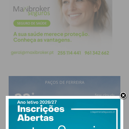
PAÇOS DE FERREIRA
22
°
few clouds
68% humidade
vento: 1m/s O
MAX 22 • MIN 22