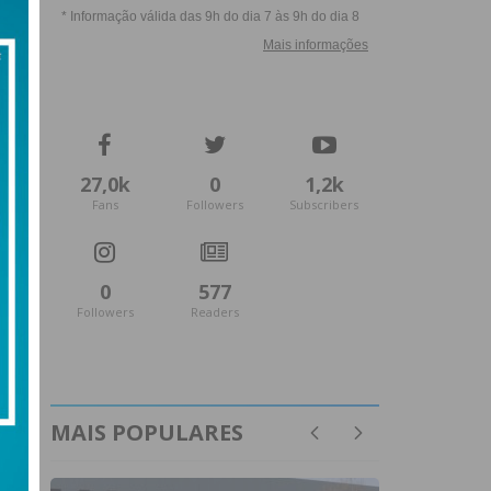
27,0k
0
1,2k
Fans
Followers
Subscribers
0
577
Followers
Readers
MAIS POPULARES