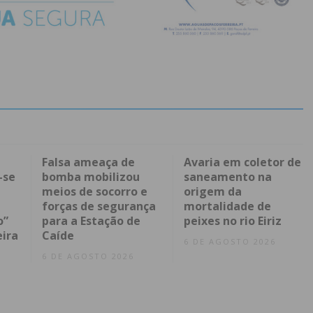
Falsa ameaça de
Avaria em coletor de
-se
bomba mobilizou
saneamento na
meios de socorro e
origem da
forças de segurança
mortalidade de
o”
para a Estação de
peixes no rio Eiriz
eira
Caíde
6 DE AGOSTO 2026
6 DE AGOSTO 2026