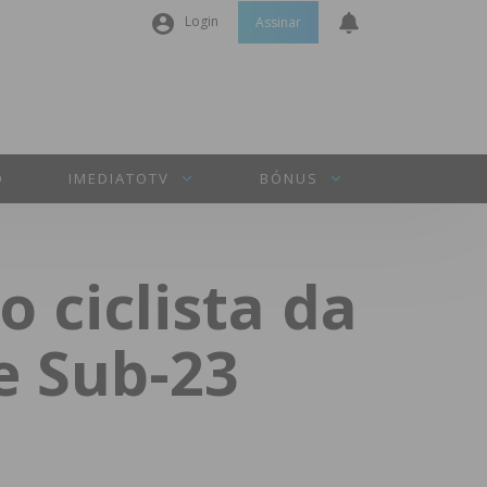
Login
Assinar
Nome de utilizador ou email
*
Senha
*
O
IMEDIATOTV
BÓNUS
Manter sessão
o ciclista da
INICIAR SESSÃO
e Sub-23
Perdeu a sua senha?