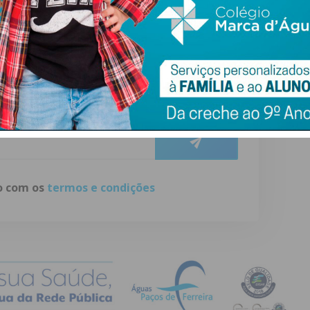
ewsletter do Imediato
ail e obtenha de forma regular a informação
atualizada.
do com os
termos e condições