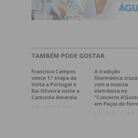
TAMBÉM PODE GOSTAR
Francisco Campos
A tradição
vence 1.ª etapa da
filarmónica cruza
Volta a Portugal e
com a música
Rui Oliveira veste a
eletrónica no
Camisola Amarela
“Concerto A’Gost
em Paços de Ferr
6 DE AGOSTO 2026
6 DE AGOSTO 2026