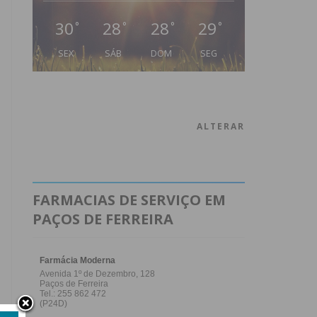
30
28
28
29
°
°
°
°
SEX
SÁB
DOM
SEG
ALTERAR
FARMACIAS DE SERVIÇO EM
PAÇOS DE FERREIRA