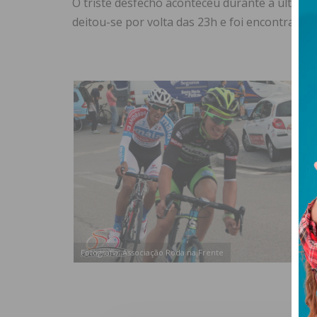
O triste desfecho aconteceu durante a última
deitou-se por volta das 23h e foi encontrado 
Fotografia: Associação Roda na Frente