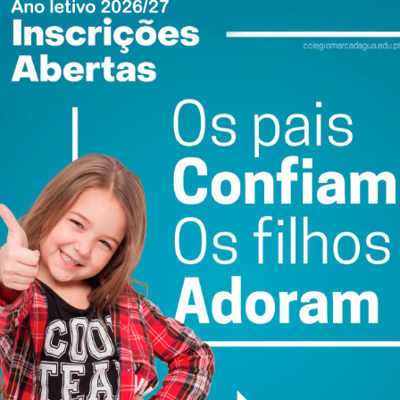
 noite. Segundo apurou o IMEDIATO, Carlos Ribeiro
já sem vida esta manhã.
VIEW AS LIST
SLIDESHOW
Fotografia: DR