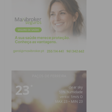
PAÇOS DE FERREIRA
23
°
clear sky
59% humidade
vento: 1m/s O
MAX 23 • MIN 23