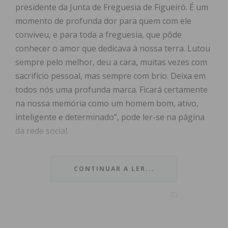
presidente da Junta de Freguesia de Figueiró. É um
momento de profunda dor para quem com ele
conviveu, e para toda a freguesia, que pôde
conhecer o amor que dedicava à nossa terra. Lutou
sempre pelo melhor, deu a cara, muitas vezes com
sacrifício pessoal, mas sempre com brio. Deixa em
todos nós uma profunda marca. Ficará certamente
na nossa memória como um homem bom, ativo,
inteligente e determinado”, pode ler-se na página
da rede social.
CONTINUAR A LER...
Luís Silva foi presidente da Junta de Freguesia de
Figueiró, eleito pelo Partido Socialista, durante três
mandatos, entre 2005 e 2017. Era empresário e
sócio gerente da empresa Luís Silva. Era casado e