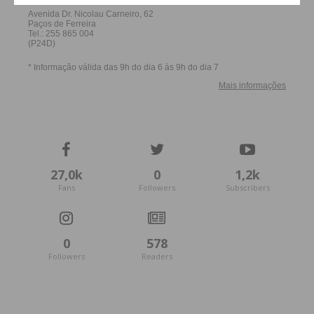
27,0k
0
1,2k
Fans
Followers
Subscribers
0
578
Followers
Readers