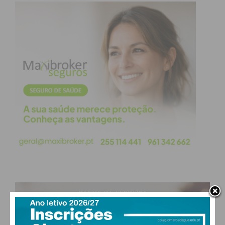
Eu li e concordo com os
termos e
condições
PAÇOS DE FERREIRA
29
°
clear sky