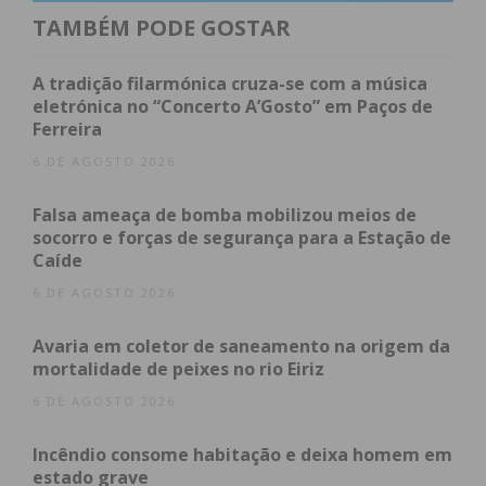
TAMBÉM PODE GOSTAR
tinha três filhos. “A obra que deixou fala mais que
as palavras”, rematou a publicação.
A tradição filarmónica cruza-se com a música
eletrónica no “Concerto A’Gosto” em Paços de
Também o Partido Socialista de Paços de Ferreira
Ferreira
utilizou as redes sociais para manifestar o seu
6 DE AGOSTO 2026
pesar pela morte do ex-autarca de freguesia.
“É com grande pesar que vemos partir o camarada
Falsa ameaça de bomba mobilizou meios de
Luís Silva, ex-presidente de junta de Figueiró pelo
socorro e forças de segurança para a Estação de
Caíde
PS, desempenhou o exercício das suas funções
sempre com grande empenho e dedicação durante
6 DE AGOSTO 2026
três mandatos (2005 a 2017) deixando um vasto
Avaria em coletor de saneamento na origem da
legado de exemplar conduta.
mortalidade de peixes no rio Eiriz
Um agradecimento aqui expresso de todos os
6 DE AGOSTO 2026
socialistas.
Paz à sua alma e condolências socialistas à família”.
Incêndio consome habitação e deixa homem em
estado grave