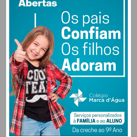
47% humidade
vento: 4m/s O
MAX 29 • MIN 28
29
30
29
27
°
°
°
°
QUI
SEX
SÁB
DOM
ALTERAR
FARMACIAS DE SERVIÇO EM PAÇOS DE
FERREIRA