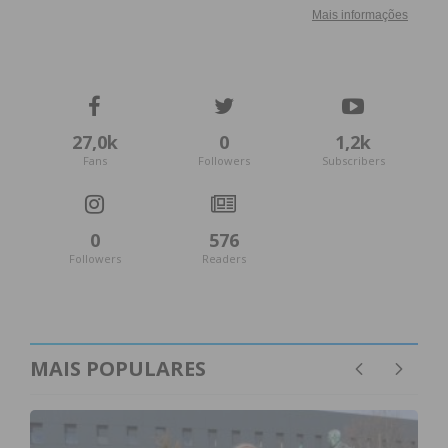
atualizada.
Eu li e concordo com os
termos e
27,0k
0
1,2k
Fans
Followers
Subscribers
condições
0
576
Followers
Readers
MAIS POPULARES