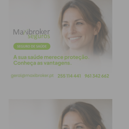
Brasil, Reino Unido ou Roménia, mais
recentemente, demonstram o impacto real das
redes sociais e das fake news nas decisões políticas.
Um dos maiores problemas em relação às fake
news é a dificuldade em controlá-las. As
plataformas digitais, onde boa parte das notícias
circula, têm-se mostrado ineficazes em coibir a
disseminação de informações falsas. Algoritmos
que priorizam conteúdo que gera aliciação acabam
por favorecer, sem querer, as notícias
sensacionalistas, que frequentemente são
fabricadas para atrair clickbait. Além disso, a
liberdade de expressão nas redes sociais torna-se
um campo de batalha entre aqueles que querem
informar e aqueles que querem manipular a