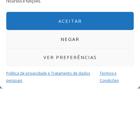
recursos e funções.
ACEITAR
NEGAR
VER PREFERÊNCIAS
Política de privacidade e Tratamento de dados
Termos e
pessoais
Condições
MAIS PARA SI
FACEBOOK
TWITTER
YOUTUBE