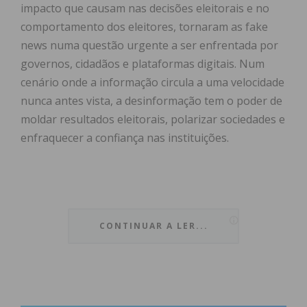
impacto que causam nas decisões eleitorais e no
comportamento dos eleitores, tornaram as fake
news numa questão urgente a ser enfrentada por
governos, cidadãos e plataformas digitais. Num
cenário onde a informação circula a uma velocidade
nunca antes vista, a desinformação tem o poder de
moldar resultados eleitorais, polarizar sociedades e
enfraquecer a confiança nas instituições.
A principal característica das fake news é sua
capacidade de criar narrativas distorcidas que são
CONTINUAR A LER...
facilmente aceites por um público muitas vezes
desinformado ou emocionalmente fragilizado. A
desinformação não só distorce a realidade, mas
também se aproveita das emoções humanas mais