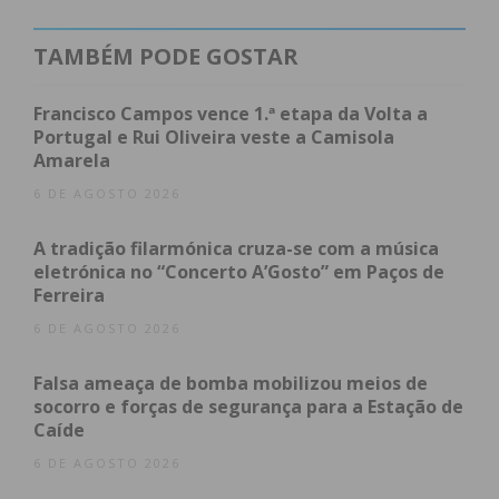
Juliana Mota afirma que se inscreveu no concurso
pela “visibilidade e pela aprendizagem” e confessa
TAMBÉM PODE GOSTAR
que ter vencido a ajudou “a perceber que tenho
potencial na moda e que tenho capacidades
Francisco Campos vence 1.ª etapa da Volta a
inclusive, para participar em muitos concursos e
Portugal e Rui Oliveira veste a Camisola
Amarela
sair vencedora. Mais do que um incentivo, mais do
que a visibilidade proporcionada, ajudou-me a
6 DE AGOSTO 2026
perceber efetivamente, o que é o mundo da moda”.
A tradição filarmónica cruza-se com a música
eletrónica no “Concerto A’Gosto” em Paços de
Ferreira
Subscreva a newsletter do
6 DE AGOSTO 2026
Imediato
Falsa ameaça de bomba mobilizou meios de
socorro e forças de segurança para a Estação de
Assine nossa newsletter por e-mail e
Caíde
obtenha de forma regular a informação
6 DE AGOSTO 2026
atualizada.