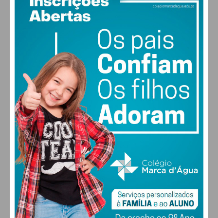
26
°
clear sky
59% humidade
vento: 1m/s O
MAX 26 • MIN 26
30
28
28
29
°
°
°
°
SEX
SÁB
DOM
SEG
ALTERAR
FARMACIAS DE SERVIÇO EM PAÇOS DE
FERREIRA