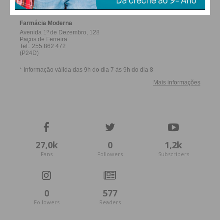
27,0k
0
1,2k
Fans
Followers
Subscribers
0
577
Followers
Readers