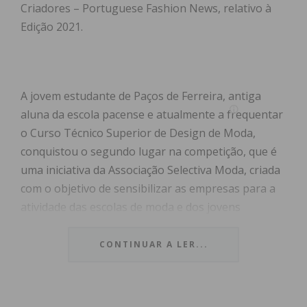
Criadores – Portuguese Fashion News, relativo à
Edição 2021.
A jovem estudante de Paços de Ferreira, antiga
aluna da escola pacense e atualmente a frequentar
o Curso Técnico Superior de Design de Moda,
conquistou o segundo lugar na competição, que é
uma iniciativa da Associação Selectiva Moda, criada
com o objetivo de sensibilizar as empresas para a
atividade das escolas de moda e dos jovens
designers, ao mesmo tempo que estimula a
capacidade criativa e empreendedora das novas
CONTINUAR A LER...
gerações e as coloca em contacto direto com a
realidade empresarial.