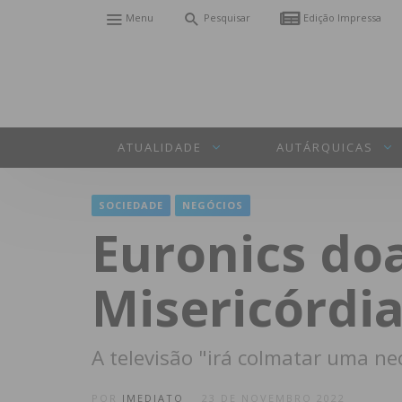
Menu
Pesquisar
Edição Impressa
ATUALIDADE
AUTÁRQUICAS
SOCIEDADE
NEGÓCIOS
Euronics doa
Misericórdia
A televisão "irá colmatar uma n
POR
IMEDIATO
23 DE NOVEMBRO 2022