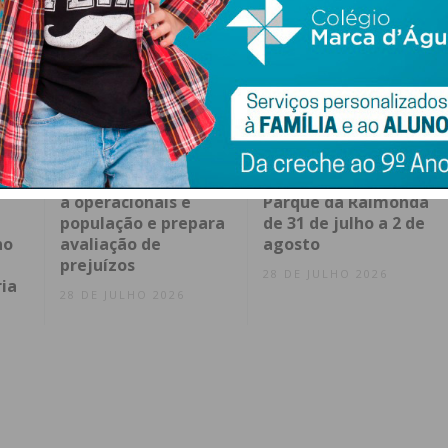
 da
Junta de Duas Igrejas
Raimonda CulturFest
(Penafiel) agradece
2026 regressa ao
a operacionais e
Parque da Raimonda
l
população e prepara
de 31 de julho a 2 de
no
avaliação de
agosto
prejuízos
28 DE JULHO 2026
ia
28 DE JULHO 2026