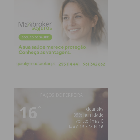
PAÇOS DE FERREIRA
16
°
clear sky
85% humidade
vento: 1m/s E
MAX 16 • MIN 16