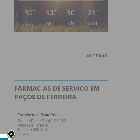
30
30
30
28
°
°
°
°
QUI
SEX
SÁB
DOM
ALTERAR
FARMACIAS DE SERVIÇO EM
PAÇOS DE FERREIRA