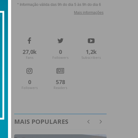
27,0k
0
1,2k
Fans
Followers
Subscribers
0
578
Followers
Readers
MAIS POPULARES