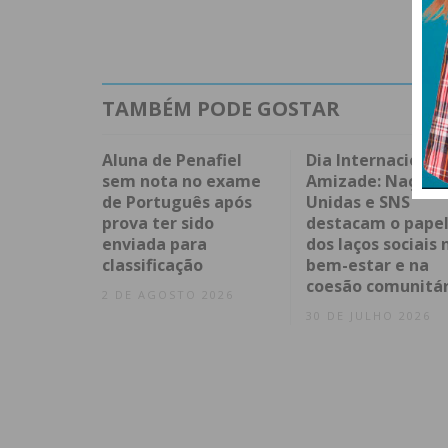
TAMBÉM PODE GOSTAR
Aluna de Penafiel
Dia Internacional
sem nota no exame
Amizade: Nações
de Português após
Unidas e SNS
prova ter sido
destacam o pape
enviada para
dos laços sociais 
classificação
bem-estar e na
coesão comunitár
2 DE AGOSTO 2026
30 DE JULHO 2026