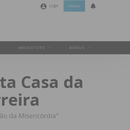
Login
Assinar
Nome de utilizador ou email
*
Senha
*
O
IMEDIATOTV
BÓNUS
Manter sessão
nta Casa da
INICIAR SESSÃO
reira
Perdeu a sua senha?
ão da Misericórdia"