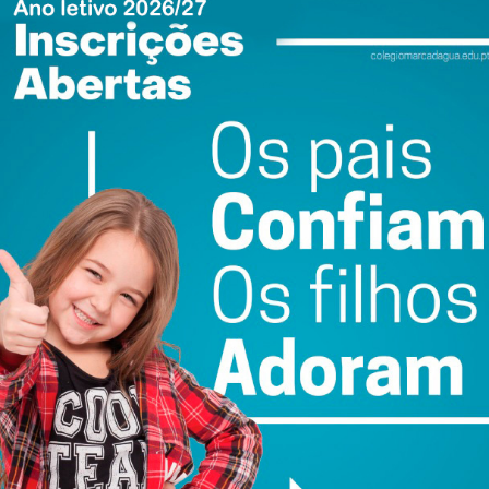
ail e obtenha de forma regular a informação
atualizada.
do com os
termos e condições