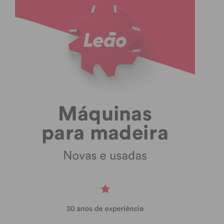
Buscar conselhos de especialistas e explorar
recursos é como desvendar os segredos guardados
nas páginas de um livro ancestral, onde cada linha
revela uma nova perspectiva e cada parágrafo
oferece uma sabedoria preciosa. Seguir os passos
dos mestres do mundo das apostas, unir-se à
comunidade de entusiastas e mergulhar nos
recursos educacionais é como mergulhar em um
oceano de conhecimento, onde cada mergulho traz
consigo uma descoberta valiosa, enriquecendo
assim a jornada do apostador com insights
profundos e aprendizados significativos.
Conclusão