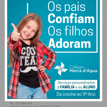
Estatísticas
29
26
28
30
°
°
°
°
SÁB
DOM
SEG
TER
Os dados e estatísticas são como a tinta que colore
o quadro das apostas desportivas. Na era digital,
aproveitar a análise estatística, dados históricos e
ferramentas avançadas de apostas é como tecer
ALTERAR
uma tapeçaria de conhecimento, permitindo aos
apostadores tomar decisões informadas e
identificar oportunidades ocultas.
FARMACIAS DE SERVIÇO EM PAÇOS DE
Compreender Odds e
FERREIRA
Probabilidades
Compreender as odds e probabilidades é como