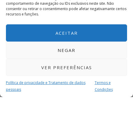
comportamento de navegação ou IDs exclusivos neste site. Não
obtenha de forma regular a informação
consentir ou retirar o consentimento pode afetar negativamante certos
atualizada.
recursos e funções.
ACEITAR
NEGAR
Eu li e concordo com os
termos e
condições
VER PREFERÊNCIAS
Política de privacidade e Tratamento de dados
Termos e
pessoais
Condições
MAIS PARA SI