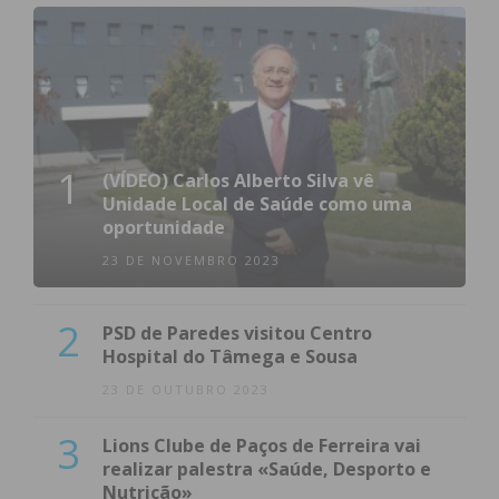
Explorar Plataformas e
Ferramentas de Apostas
Começar uma jornada de apostas online não é um
processo tão simples como muitos imaginam, deve-
1
(VÍDEO) Carlos Alberto Silva vê
se saber explorar plataformas e usar as
Unidade Local de Saúde como uma
ferramentas à sua disposição do modo correto. Os
oportunidade
sites e aplicativos têm interfaces intuitivas,
23 DE NOVEMBRO 2023
amigáveis e até ferramentas sofisticadas de análise
estatística, os apostadores se veem diante de um
2
PSD de Paredes visitou Centro
vasto oceano de possibilidades.
Hospital do Tâmega e Sousa
23 DE OUTUBRO 2023
Preocupada com seus apostadores, a maioria das
plataformas tem oportunidades personalizadas,
3
Lions Clube de Paços de Ferreira vai
com preferências individuais que tornam a
realizar palestra «Saúde, Desporto e
experiência ainda mais incrível. Assim como um
Nutrição»