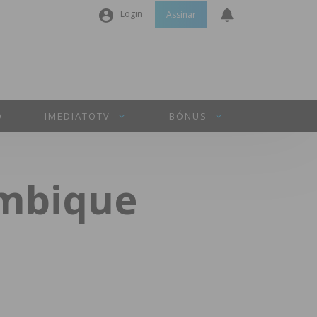
Login
Assinar
Nome de utilizador ou email
*
Senha
*
O
IMEDIATOTV
BÓNUS
Manter sessão
ambique
INICIAR SESSÃO
Perdeu a sua senha?