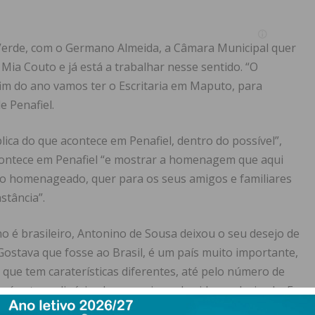
Verde, com o Germano Almeida, a Câmara Municipal quer
Mia Couto e já está a trabalhar nesse sentido. “O
 fim do ano vamos ter o Escritaria em Maputo, para
e Penafiel.
plica do que acontece em Penafiel, dentro do possível”,
contece em Penafiel “e mostrar a homenagem que aqui
ra o homenageado, quer para os seus amigos e familiares
stância”.
é brasileiro, Antonino de Sousa deixou o seu desejo de
“Gostava que fosse ao Brasil, é um país muito importante,
que tem caraterísticas diferentes, até pelo número de
 é extraordinária, de ser mais conhecido e valorizado. E
 no Brasil, ganha uma dimensão completamente diferente”,