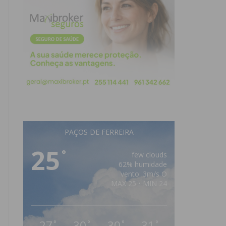
PAÇOS DE FERREIRA
25
°
few clouds
62% humidade
vento: 3m/s O
MAX 25 • MIN 24
27
30
30
31
°
°
°
°