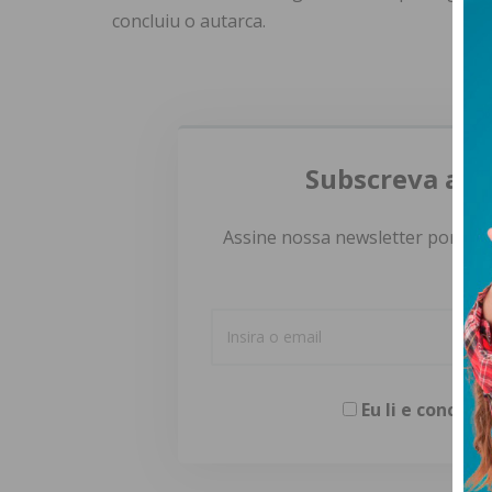
concluiu o autarca.
Subscreva a n
Assine nossa newsletter por e-m
Eu li e concor