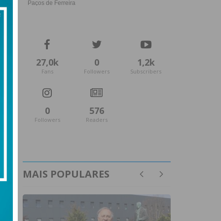
27,0k
0
1,2k
Fans
Followers
Subscribers
0
576
Followers
Readers
MAIS POPULARES