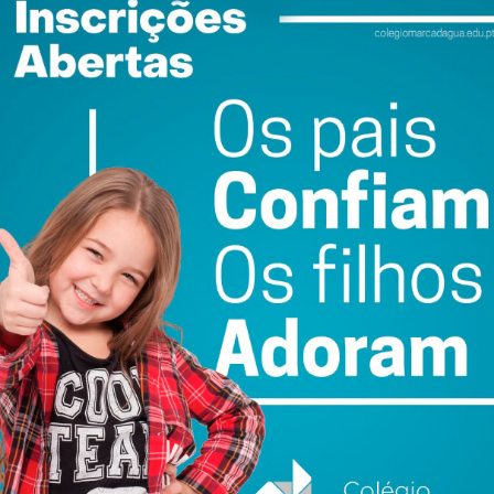
ewsletter do Imediato
ail e obtenha de forma regular a informação
atualizada.
do com os
termos e condições