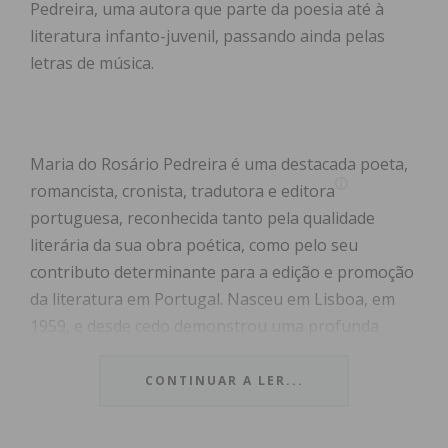
Pedreira, uma autora que parte da poesia até à
literatura infanto-juvenil, passando ainda pelas
letras de música.
Maria do Rosário Pedreira é uma destacada poeta,
romancista, cronista, tradutora e editora
portuguesa, reconhecida tanto pela qualidade
literária da sua obra poética, como pelo seu
contributo determinante para a edição e promoção
da literatura em Portugal. Nasceu em Lisboa, em
1959, e desde cedo demonstrou uma profunda
ligação ao mundo dos livros, tendo desenvolvido
uma carreira multifacetada que a coloca entre as
CONTINUAR A LER...
figuras mais influentes da cultura literária
portuguesa contemporânea.