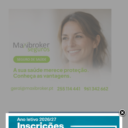
prémio “Norte+Criativo”, e o Prémio do Público, na
primeira edição dos Prémios Mais a Norte,
promovidos pela Comissão de Coordenação e
Desenvolvimento Regional do Norte (CCDR-
NORTE), que reconhecem as iniciativas mais
inovadoras e impactantes da região.
Subscreva a newsletter do
Imediato
Assine nossa newsletter por e-mail e
obtenha de forma regular a informação
atualizada.
PAÇOS DE FERREIRA