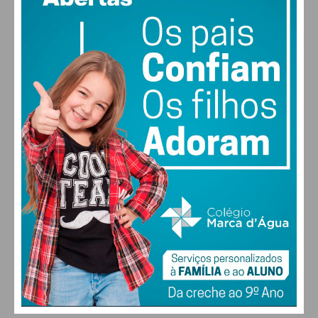
vento: 1m/s ONO
MAX 21 • MIN 21
21
26
28
30
°
°
°
°
SÁB
DOM
SEG
TER
ALTERAR
FARMACIAS DE SERVIÇO EM PAÇOS DE
FERREIRA