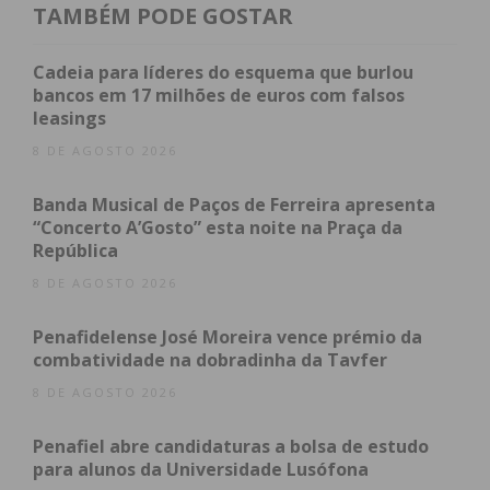
TAMBÉM PODE GOSTAR
“Foi, indubitavelmente, uma experiência
enriquecedora e cheia de emoções, para todos os
Cadeia para líderes do esquema que burlou
intervenientes! Já estamos à espera da próxima
bancos em 17 milhões de euros com falsos
leasings
Biblioteca Humana, agora dirigida para os alunos
da área das Ciências e Tecnologias…”.
8 DE AGOSTO 2026
Banda Musical de Paços de Ferreira apresenta
“Concerto A’Gosto” esta noite na Praça da
República
8 DE AGOSTO 2026
Subscreva a newsletter do
Imediato
Penafidelense José Moreira vence prémio da
combatividade na dobradinha da Tavfer
8 DE AGOSTO 2026
Assine nossa newsletter por e-mail e
obtenha de forma regular a informação
Penafiel abre candidaturas a bolsa de estudo
atualizada.
para alunos da Universidade Lusófona