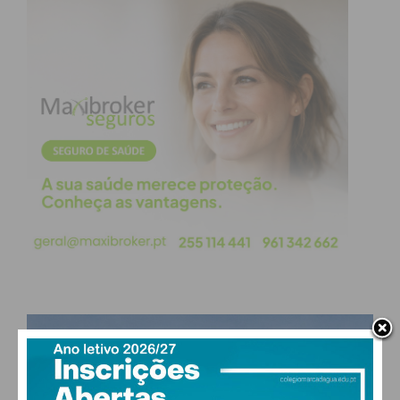
PAÇOS DE FERREIRA
21
°
scattered clouds
82% humidade