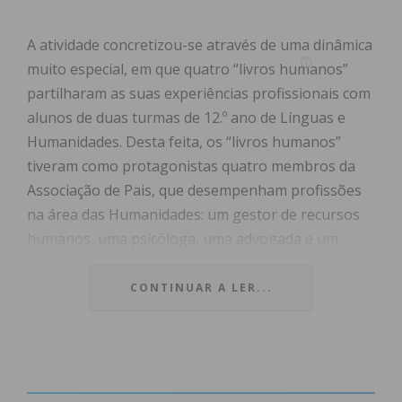
A atividade concretizou-se através de uma dinâmica
muito especial, em que quatro “livros humanos”
partilharam as suas experiências profissionais com
alunos de duas turmas de 12.º ano de Línguas e
Humanidades. Desta feita, os “livros humanos”
tiveram como protagonistas quatro membros da
Associação de Pais, que desempenham profissões
na área das Humanidades: um gestor de recursos
humanos, uma psicóloga, uma advogada e um
jornalista.
CONTINUAR A LER...
Num ambiente de grande proximidade, os alunos
tiveram oportunidade de esclarecer todas as suas
dúvidas acerca destas profissões que poderão vir a
desempenhar num futuro próximo.