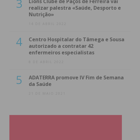
3
Lions Clube de Paços de Ferreira vai
realizar palestra «Saúde, Desporto e
Nutrição»
14 DE ABRIL 2022
4
Centro Hospitalar do Tâmega e Sousa
autorizado a contratar 42
enfermeiros especialistas
8 DE ABRIL 2022
5
ADATERRA promove IV Fim de Semana
da Saúde
21 DE MAIO 2021